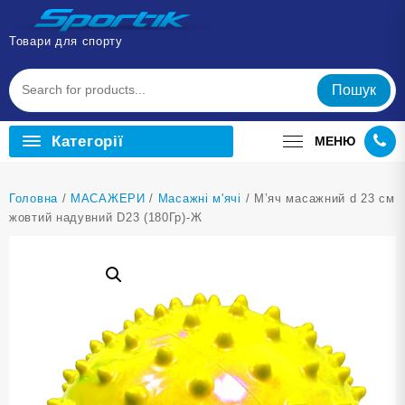
Перейти
до
Товари для спорту
вмісту
Пошук
Категорії
МЕНЮ
Головна
/
МАСАЖЕРИ
/
Масажні м'ячі
/ М’яч масажний d 23 см
жовтий надувний D23 (180Гр)-Ж