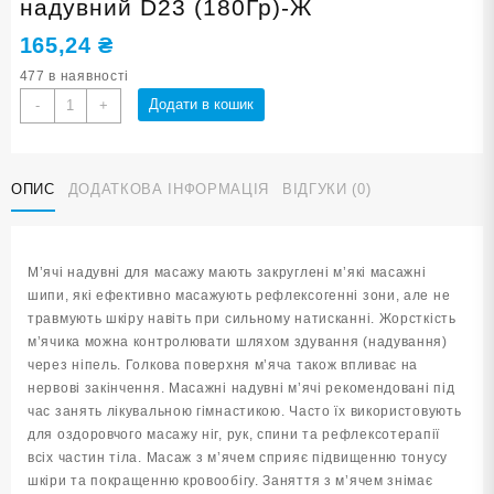
надувний D23 (180Гр)-Ж
165,24
₴
477 в наявності
М'яч
Додати в кошик
-
+
масажний
d
23
ОПИС
ДОДАТКОВА ІНФОРМАЦІЯ
ВІДГУКИ (0)
см
жовтий
надувний
D23
М’ячі надувні для масажу мають закруглені м’які масажні
(180Гр)-
шипи, які ефективно масажують рефлексогенні зони, але не
Ж
травмують шкіру навіть при сильному натисканні. Жорсткість
кількість
м’ячика можна контролювати шляхом здування (надування)
через ніпель. Голкова поверхня м’яча також впливає на
нервові закінчення. Масажні надувні м’ячі рекомендовані під
час занять лікувальною гімнастикою. Часто їх використовують
для оздоровчого масажу ніг, рук, спини та рефлексотерапії
всіх частин тіла. Масаж з м’ячем сприяє підвищенню тонусу
шкіри та покращенню кровообігу. Заняття з м’ячем знімає