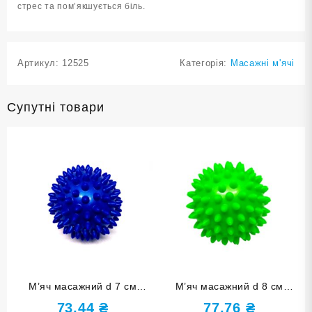
стрес та пом’якшується біль.
Артикул:
12525
Категорія:
Масажні м'ячі
Супутні товари
М’яч масажний d 7 см
М’яч масажний d 8 см
надувний синій D7-С
надувний зелений D8-З
73,44
₴
77,76
₴