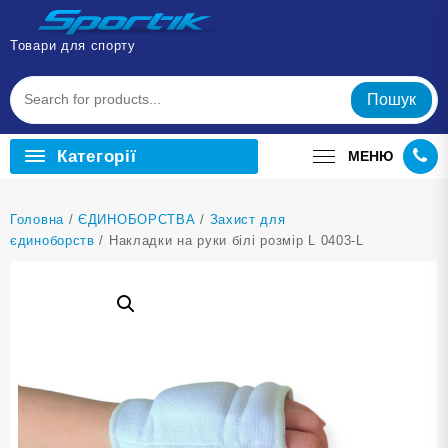
Перейти
до
Товари для спорту
вмісту
Пошук
Категорії
МЕНЮ
Головна
/
ЄДИНОБОРСТВА
/
Захист для
єдиноборств
/ Накладки на руки білі розмір L 0403-L