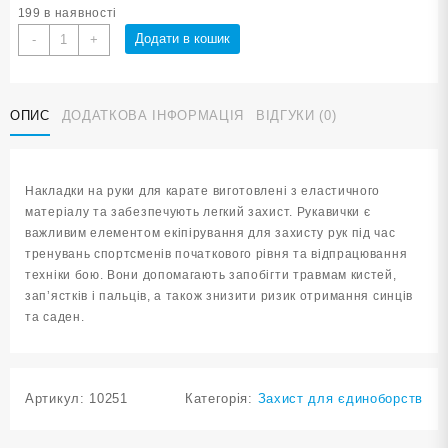
199 в наявності
Накладки
Додати в кошик
-
+
на
руки
білі
ОПИС
ДОДАТКОВА ІНФОРМАЦІЯ
ВІДГУКИ (0)
розмір
L
0403-
L
Накладки на руки для карате виготовлені з еластичного
кількість
матеріалу та забезпечують легкий захист. Рукавички є
важливим елементом екіпірування для захисту рук під час
тренувань спортсменів початкового рівня та відпрацювання
техніки бою. Вони допомагають запобігти травмам кистей,
зап’ястків і пальців, а також знизити ризик отримання синців
та саден.
Артикул:
10251
Категорія:
Захист для єдиноборств