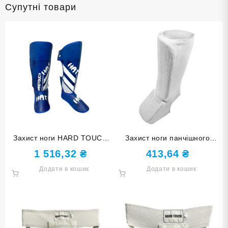
Супутні товари
Захист ноги HARD TOUCH
Захист ноги панчішного
синій розмір L DX
типу білий розмір S 748-3S-
1 516,32
₴
413,64
₴
Б
Додати в кошик
Додати в кошик