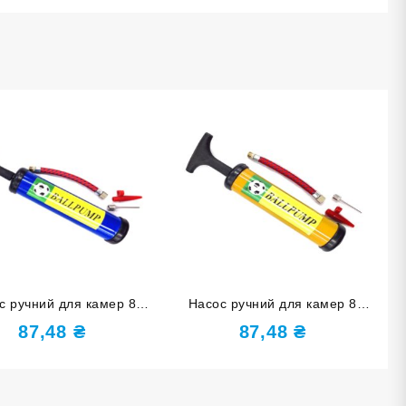
с ручний для камер 8
Насос ручний для камер 8
дюймів синій 8″-С
дюймів жовтий 8″-Ж
87,48
₴
87,48
₴