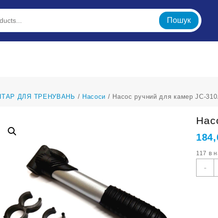
Пошук
НТАР ДЛЯ ТРЕНУВАНЬ
/
Насоси
/ Насос ручний для камер JC-31
Нас
184
117 в 
Н
-
р
д
к
J
3