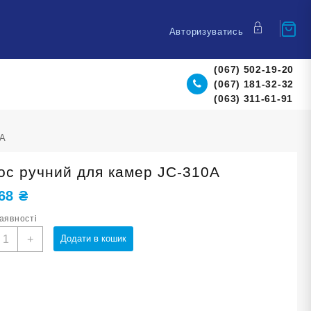
Авторизуватись
(067) 502-19-20
(067) 181-32-32
(063) 311-61-91
0A
ос ручний для камер JC-310A
,68
₴
наявності
асос
+
Додати в кошик
учний
ля
амер
C-
10A