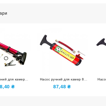
вари
чний для камер
Насос ручний для камер 8
Насо
оний 330-К
дюймів червоний 8″-К
8,40
₴
87,48
₴