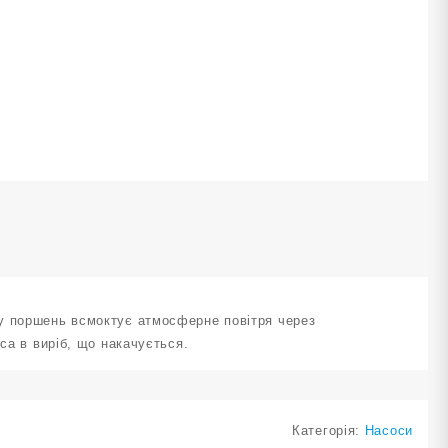
ількість
ру поршень всмоктує атмосферне повітря через
са в виріб, що накачується.
Категорія:
Насоси