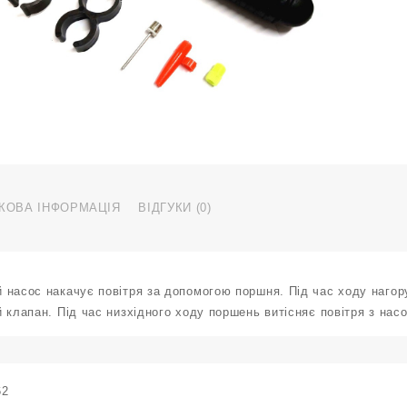
к
КОВА ІНФОРМАЦІЯ
ВІДГУКИ (0)
 насос накачує повітря за допомогою поршня. Під час ходу наго
 клапан. Під час низхідного ходу поршень витісняє повітря з насо
62