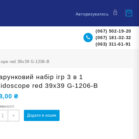
Авторизуватись
(067) 502-19-20
(067) 181-32-32
(063) 311-61-91
cope red 39х39 G-1206-B
рунковий набір ігр 3 в 1
eidoscope red 39х39 G-1206-B
8,00
₴
аявності
одарунковий
+
Додати в кошик
абір
гр