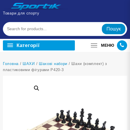
Перейти
до
Товари для спорту
вмісту
Пошук
Категорії
МЕНЮ
Головна
/
ШАХИ
/
Шахові набори
/ Шахи (комплект) з
пластиковими фігурами P420-3