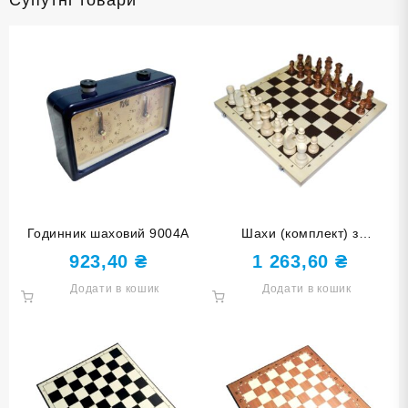
Годинник шаховий 9004А
Шахи (комплект) з
дерев’яними фігурами
923,40
₴
1 263,60
₴
G420-3
Додати в кошик
Додати в кошик