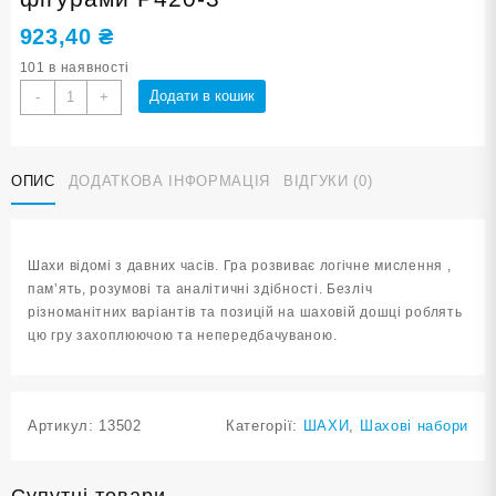
923,40
₴
101 в наявності
Шахи
Додати в кошик
-
+
(комплект)
з
пластиковими
ОПИС
ДОДАТКОВА ІНФОРМАЦІЯ
ВІДГУКИ (0)
фігурами
P420-
3
кількість
Шахи відомі з давних часів. Гра розвиває логічне мислення ,
пам’ять, розумові та аналітичні здібності. Безліч
різноманітних варіантів та позицій на шаховій дошці роблять
цю гру захоплюючою та непередбачуваною.
Артикул:
13502
Категорії:
ШАХИ
,
Шахові набори
Супутні товари