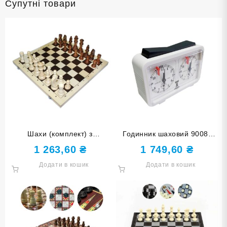
Супутні товари
Шахи (комплект) з
Годинник шаховий 9008-
дерев’яними фігурами
white
1 263,60
₴
1 749,60
₴
G420-3
Додати в кошик
Додати в кошик