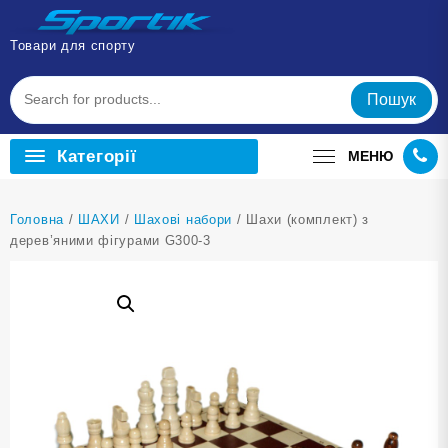
Перейти
до
Товари для спорту
вмісту
Пошук
Категорії
МЕНЮ
Головна
/
ШАХИ
/
Шахові набори
/ Шахи (комплект) з
дерев’яними фігурами G300-3