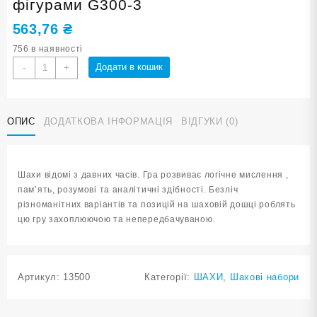
фігурами G300-3
563,76
₴
756 в наявності
Шахи
Додати в кошик
-
+
(комплект)
з
дерев'яними
ОПИС
ДОДАТКОВА ІНФОРМАЦІЯ
ВІДГУКИ (0)
фігурами
G300-
3
кількість
Шахи відомі з давних часів. Гра розвиває логічне мислення ,
пам’ять, розумові та аналітичні здібності. Безліч
різноманітних варіантів та позицій на шаховій дошці роблять
цю гру захоплюючою та непередбачуваною.
Артикул:
13500
Категорії:
ШАХИ
,
Шахові набори