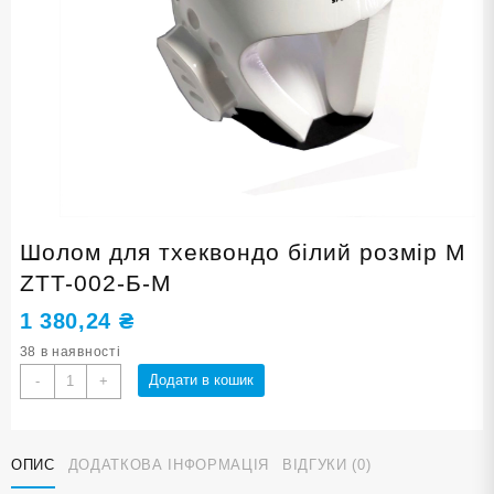
Шолом для тхеквондо білий розмір М
ZTT-002-Б-M
1 380,24
₴
38 в наявності
Шолом
Додати в кошик
-
+
для
тхеквондо
білий
ОПИС
ДОДАТКОВА ІНФОРМАЦІЯ
ВІДГУКИ (0)
розмір
М