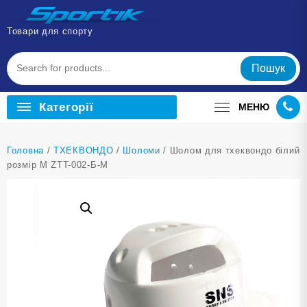
Перейти
до
Товари для спорту
вмісту
Пошук
Категорії
МЕНЮ
Головна
/
ТХЕКВОНДО
/
Шоломи
/ Шолом для тхеквондо білий
розмір М ZTT-002-Б-M