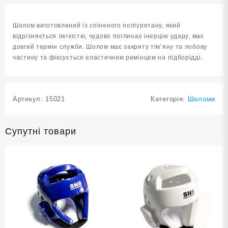
ZTT-
002-
Шолом виготовлений із спіненого поліуретану, який
Б-
відрізняється легкістю, чудово поглинає інерцію удару, має
M
довгий термін служби. Шолом має закриту тім’яну та лобову
кількість
частину та фіксується еластичним ремінцем на підборідді.
Артикул:
15021
Категорія:
Шоломи
Супутні товари