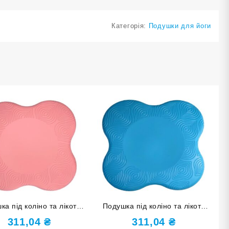
Категорія:
Подушки для йоги
ка під коліно та лікоть
Подушка під коліно та лікоть
ожева PU-4JD-pink
блакитна PU-4JD-blue
311,04
₴
311,04
₴