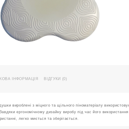
л
с
P
4
s
к
КОВА ІНФОРМАЦІЯ
ВІДГУКИ (0)
ушки вироблені з міцного та щільного піноматеріалу використову
Завдяки ергономічному дизайну виробу під час його використання 
ристанні, легко миється та зберігається.