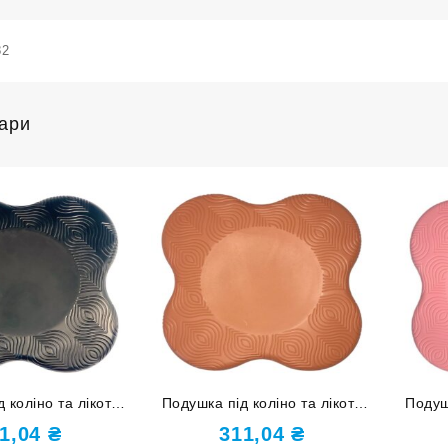
82
вари
 коліно та лікоть
Подушка під коліно та лікоть
Подуш
PU-4JD-black
оранжева PU-4JD-orange
р
1,04
₴
311,04
₴