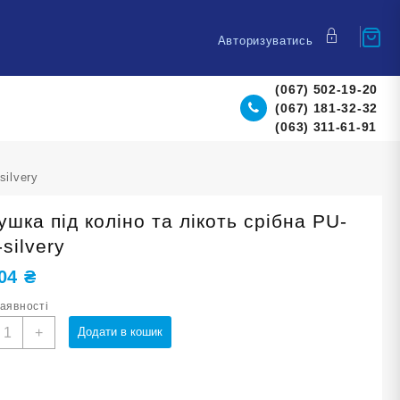
Авторизуватись
(067) 502-19-20
(067) 181-32-32
(063) 311-61-91
silvery
шка під коліно та лікоть срібна PU-
silvery
,04
₴
наявності
одушка
+
Додати в кошик
ід
оліно
а