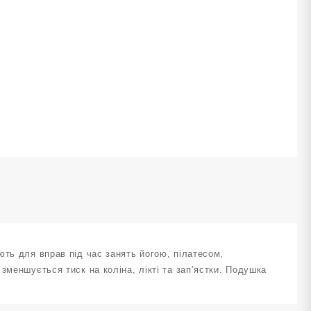
ікоть
рібна
U-
JD-
ilvery
ількість
ють для вправ під час занять йогою, пілатесом,
зменшується тиск на коліна, лікті та зап’ястки. Подушка