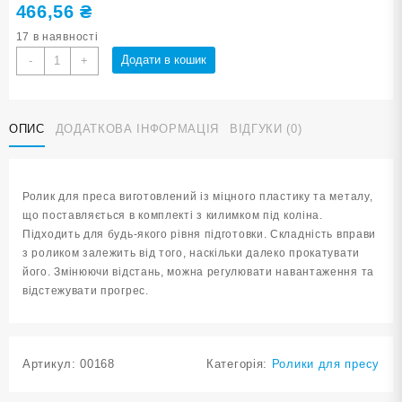
466,56
₴
17 в наявності
Ролик
Додати в кошик
-
+
гімнастичний
двоколесний
зелений
ОПИС
ДОДАТКОВА ІНФОРМАЦІЯ
ВІДГУКИ (0)
1609-
green
кількість
Ролик для преса виготовлений із міцного пластику та металу,
що поставляється в комплекті з килимком під коліна.
Підходить для будь-якого рівня підготовки. Складність вправи
з роликом залежить від того, наскільки далеко прокатувати
його. Змінюючи відстань, можна регулювати навантаження та
відстежувати прогрес.
Артикул:
00168
Категорія:
Ролики для пресу