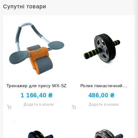
Супутні товари
Тренажер для пресу WX-SZ
Ролик гімнастичний
двоколесний 1605С
1 166,40
₴
486,00
₴
Додати в кошик
Додати в кошик