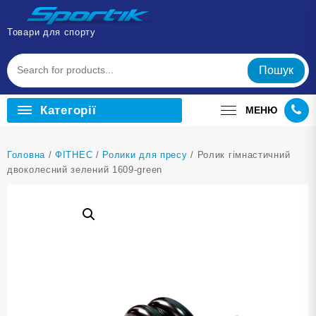
Перейти
до
Товари для спорту
вмісту
Пошук
Категорії
МЕНЮ
Головна
/
ФІТНЕС
/
Ролики для пресу
/ Ролик гімнастичний
двоколесний зелений 1609-green