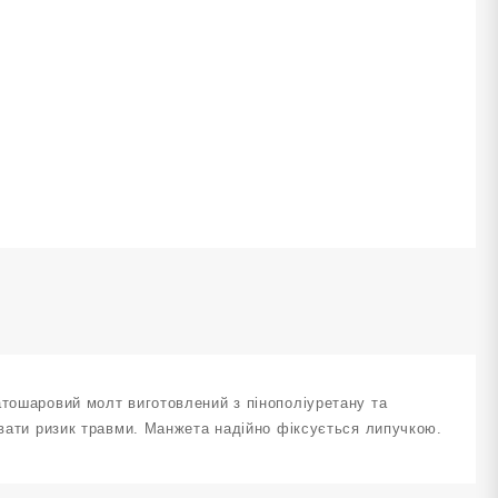
ілими
лементами
нцій
OW-
-
8
ількість
атошаровий молт виготовлений з пінополіуретану та
увати ризик травми. Манжета надійно фіксується липучкою.