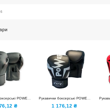
16
вари
боксерські POWER
Рукавички боксерські POWER
Рукав
цій Q116-Black-12
чорні з білими елементами 12
14 унц
176,12
₴
1 176,12
₴
унцій ZTQ-116 ЧБ-12