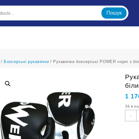
Пошук
/
Боксерські рукавички
/ Рукавички боксерські POWER чорні з б
Рук
біл
1 17
36 в н
Р
-
б
ч