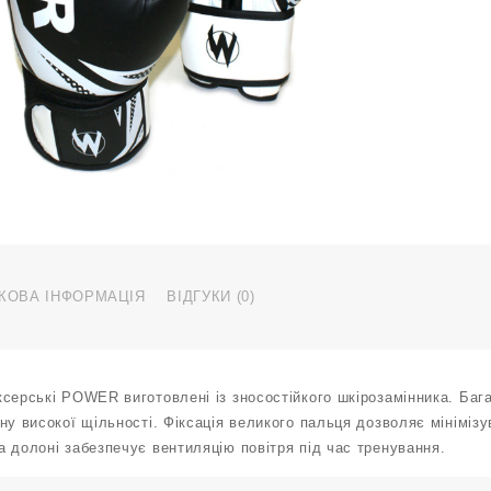
з
б
е
8
у
P
W
Ч
к
КОВА ІНФОРМАЦІЯ
ВІДГУКИ (0)
серські POWER виготовлені із зносостійкого шкірозамінника. Баг
ну високої щільності. Фіксація великого пальця дозволяє мініміз
 долоні забезпечує вентиляцію повітря під час тренування.