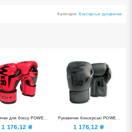
Категорія:
Боксерські рукавички
ички для боксу POWER
Рукавички боксерські POWER
ій червоні ZTQ-116К-14
чорні 10 унцій Q116-Black-10
1 176,12
₴
1 176,12
₴