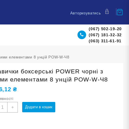
Авторизуватись
(067) 502-19-20
(067) 181-32-32
(063) 311-61-91
ілими елементами 8 унцій POW-W-Ч8
авички боксерські POWER чорні з
ими елементами 8 унцій POW-W-Ч8
6,12
₴
аявності
укавички
+
Додати в кошик
оксерські
POWER
орні