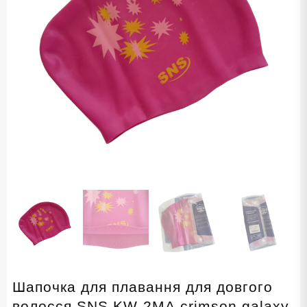
Шапочка для плавання для довгого
волосся SNS KW-2МА crimson galaxy