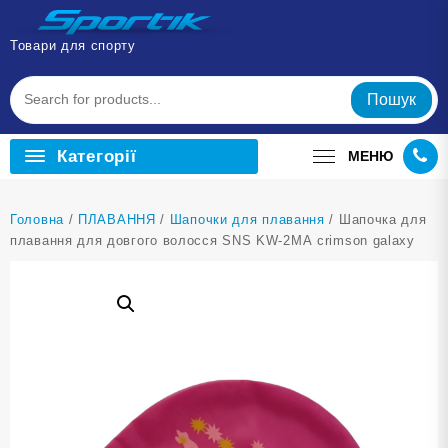
Перейти
до
Товари для спорту
вмісту
Пошук
Категорії
МЕНЮ
Головна
/
ПЛАВАННЯ
/
Шапочки для плавання
/ Шапочка для
плавання для довгого волосся SNS KW-2МА crimson galaxy