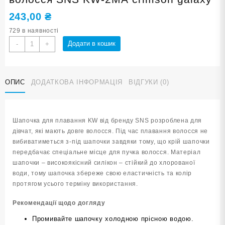
243,00
₴
729 в наявності
Шапочка
Додати в кошик
-
+
для
плавання
для
ОПИС
ДОДАТКОВА ІНФОРМАЦІЯ
ВІДГУКИ (0)
довгого
волосся
SNS
KW-
Шапочка для плавання KW від бренду SNS розроблена для
2МА
дівчат, які мають довге волосся. Під час плавання волосся не
crimson
вибиватиметься з-під шапочки завдяки тому, що крій шапочки
galaxy
передбачає спеціальне місце для пучка волосся. Матеріал
кількість
шапочки – високоякісний силікон – стійкий до хлорованої
води, тому шапочка збереже свою еластичність та колір
протягом усього терміну використання.
Рекомендації щодо догляду
Промивайте шапочку холодною прісною водою.