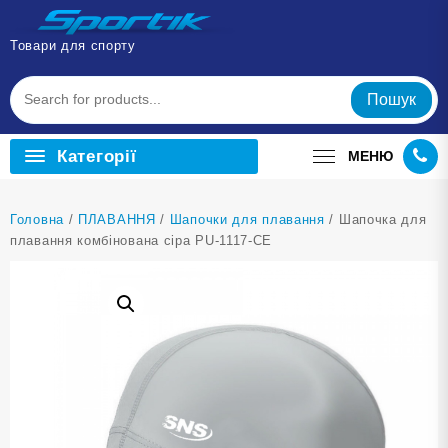
Перейти
до
Товари для спорту
вмісту
Пошук
Категорії
МЕНЮ
Головна
/
ПЛАВАННЯ
/
Шапочки для плавання
/ Шапочка для
плавання комбінована сіра PU-1117-СЕ