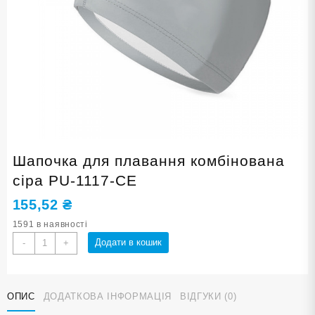
Шапочка для плавання комбінована
сіра PU-1117-СЕ
155,52
₴
1591 в наявності
Шапочка
Додати в кошик
-
+
для
плавання
комбінована
ОПИС
ДОДАТКОВА ІНФОРМАЦІЯ
ВІДГУКИ (0)
сіра
PU-