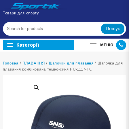
Перейти
до
Товари для спорту
вмісту
Пошук
Категорії
МЕНЮ
Головна
/
ПЛАВАННЯ
/
Шапочки для плавання
/ Шапочка для
плавання комбінована темно-синя PU-1117-ТС