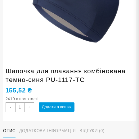
Шапочка для плавання комбінована
темно-синя PU-1117-ТС
155,52
₴
2419 в наявності
Шапочка
Додати в кошик
-
+
для
плавання
комбінована
ОПИС
ДОДАТКОВА ІНФОРМАЦІЯ
ВІДГУКИ (0)
темно-
синя