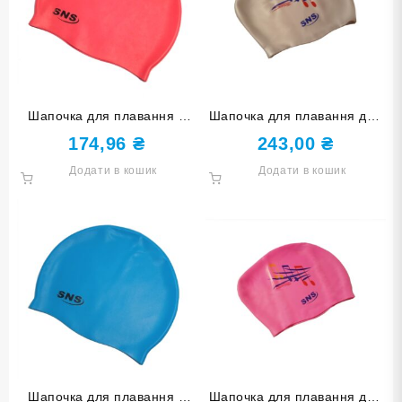
Шапочка для плавання у
Шапочка для плавання для
футлярі SNS темно-червона
довгого волосся SNS KW-
174,96
₴
243,00
₴
SC-ТК
1СЕ silver music
Додати в кошик
Додати в кошик
Шапочка для плавання у
Шапочка для плавання для