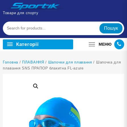
Перейти
до
Товари для спорту
вмісту
Пошук
Категорії
МЕНЮ
Головна
/
ПЛАВАННЯ
/
Шапочки для плавання
/ Шапочка для
плавання SNS ПРАПОР блакитна FL-azure