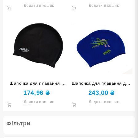
Додати в кошик
Додати в кошик
Шапочка для плавання у
Шапочка для плавання для
футлярі SNS чорна SC-Ч
довгого волосся SNS KW-1С
174,96
₴
243,00
₴
dark blue music
Додати в кошик
Додати в кошик
Фільтри