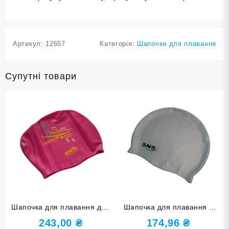
Артикул:
12657
Категорія:
Шапочки для плавання
Супутні товари
Шапочка для плавання для
Шапочка для плавання у
довгого волосся SNS KW-
футлярі SNS срібна SC-СЕ
243,00
₴
174,96
₴
1МА crimson music