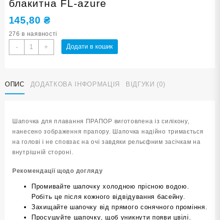
блакитна FL-azure
145,80
₴
276 в наявності
Шапочка
Додати в кошик
-
+
для
плавання
SNS
ОПИС
ДОДАТКОВА ІНФОРМАЦІЯ
ВІДГУКИ (0)
ПРАПОР
блакитна
FL-
azure
Шапочка для плавання ПРАПОР виготовлена із силікону,
кількість
нанесено зображення прапору. Шапочка надійно тримається
на голові і не сповзає на очі завдяки рельєфним засічкам на
внутрішній стороні.
Рекомендації щодо догляду
Промивайте шапочку холодною прісною водою.
Робіть це після кожного відвідування басейну.
Захищайте шапочку від прямого сонячного проміння.
Просушуйте шапочку, щоб уникнути появи цвілі.