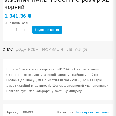
чорний
1 341,36
₴
20 в наявності
Шолом
Додати в кошик
-
+
боксерський
БЛИСКАВКА
закритий
ОПИС
ДОДАТКОВА ІНФОРМАЦІЯ
ВІДГУКИ (0)
HARD
TOUCH
PU
розмір
Шолом боксерський закритий БЛИСКАВКА виготовлений з
XL
якісного шкірозамінника (який гарантує найвищу стійкість
чорний
шолома до зносу), має пінистий наповнювач, що має гарні
кількість
амортизаційні властивості. Шолом доповнений ущільненнями
навколо вух і має комфортну застібку-липучку.
Артикул:
00493
Категорія:
Боксерські шоломи