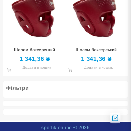
Шолом боксерський
Шолом боксерський
закритий HARD TOUCH PU
закритий HARD TOUCH PU
1 341,36
₴
1 341,36
₴
червоний L
червоний S
Додати в кошик
Додати в кошик
Фільтри
sportik.online
© 2026