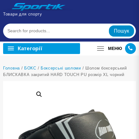
Перейти
до
Товари для спорту
вмісту
Пошук
Категорії
МЕНЮ
Головна
/
БОКС
/
Боксерські шоломи
/ Шолом боксерський
БЛИСКАВКА закритий HARD TOUCH PU розмір XL чорний