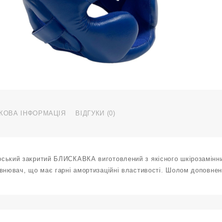
H
T
P
р
S
с
к
КОВА ІНФОРМАЦІЯ
ВІДГУКИ (0)
ський закритий БЛИСКАВКА виготовлений з якісного шкірозамінник
овнювач, що має гарні амортизаційні властивості. Шолом доповнен