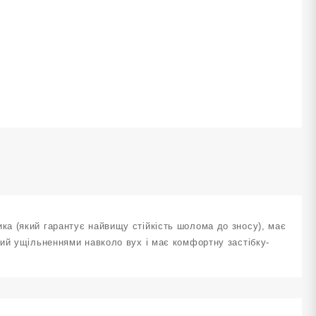
ARD
OUCH
U
озмір
иній
ількість
а (який гарантує найвищу стійкість шолома до зносу), має
ий ущільненнями навколо вух і має комфортну застібку-