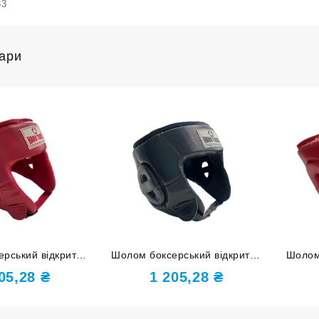
83
вари
рський відкритий
Шолом боксерський відкритий
Шолом
H PU червоний M
HARD TOUCH PU чорний L
HARD 
205,28
₴
1 205,28
₴