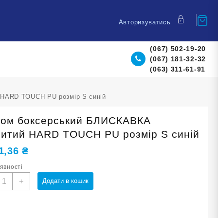
Авторизуватись
(067) 502-19-20
(067) 181-32-32
(063) 311-61-91
HARD TOUCH PU розмір S синій
ом боксерський БЛИСКАВКА
ритий HARD TOUCH PU розмір S синій
1,36
₴
аявності
олом
+
Додати в кошик
оксерський
ЛИСКАВКА
акритий