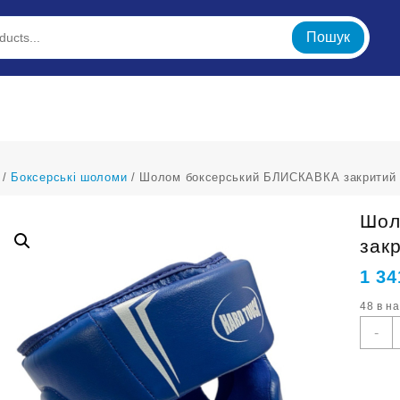
Пошук
/
Боксерські шоломи
/ Шолом боксерський БЛИСКАВКА закритий 
Шол
зак
1 34
48 в н
Ш
-
б
Б
з