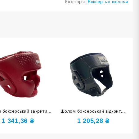
Категорія:
Боксерські шоломи
 боксерський закритий
Шолом боксерський відкритий
TOUCH PU червоний S
HARD TOUCH PU чорний М
1 341,36
₴
1 205,28
₴