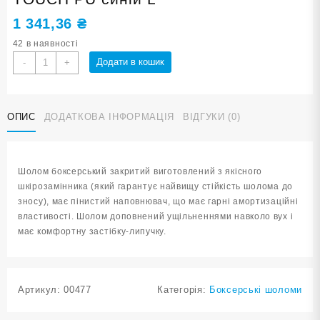
1 341,36
₴
42 в наявності
Шолом
Додати в кошик
-
+
боксерський
закритий
HARD
ОПИС
ДОДАТКОВА ІНФОРМАЦІЯ
ВІДГУКИ (0)
TOUCH
PU
синій
L
Шолом боксерський закритий виготовлений з якісного
кількість
шкірозамінника (який гарантує найвищу стійкість шолома до
зносу), має пінистий наповнювач, що має гарні амортизаційні
властивості. Шолом доповнений ущільненнями навколо вух і
має комфортну застібку-липучку.
Артикул:
00477
Категорія:
Боксерські шоломи