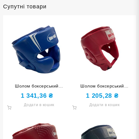
Супутні товари
Шолом боксерський
Шолом боксерський
БЛИСКАВКА закритий HARD
відкритий HARD TOUCH PU
1 341,36
₴
1 205,28
₴
TOUCH PU розмір М синій
червоний S
Додати в кошик
Додати в кошик