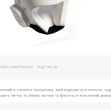
р
S
Z
0
Б
S
к
КОВА ІНФОРМАЦІЯ
ВІДГУКИ (0)
лений із спіненого поліуретану, який відрізняється легкістю, чу
риту тім’яну та лобову частину та фіксується еластичним ремінц