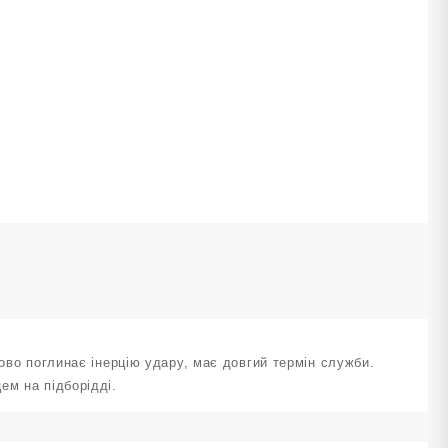
озмір
TT-
02-
-
ількість
дово поглинає інерцію удару, має довгий термін служби.
ем на підборідді.