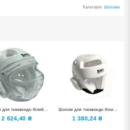
Категорія:
Шоломи
для тхеквондо білий з
Шолом для тхеквондо білий
 розмір S ZTT-001-Б-S
розмір XL ZTT-002-Б-XL
2 624,40
₴
1 380,24
₴