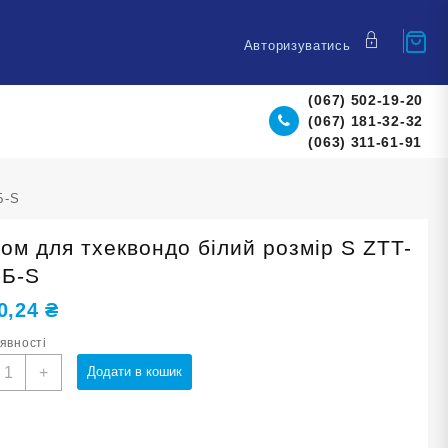
Авторизуватись
(067) 502-19-20
(067) 181-32-32
(063) 311-61-91
Б-S
ом для тхеквондо білий розмір S ZTT-
-Б-S
0,24
₴
аявності
олом
+
Додати в кошик
ля
хеквондо
ілий