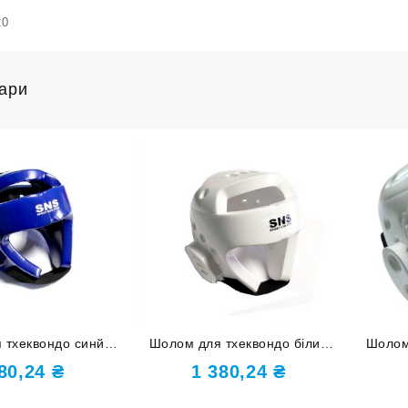
20
вари
 тхеквондо синй
Шолом для тхеквондо білий
Шолом 
S ZTT-002-C-S
розмір L ZTT-002-Б-L
маскою
380,24
₴
1 380,24
₴