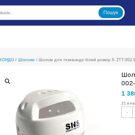
Пошук
ВОНДО
/
Шоломи
/ Шолом для тхеквондо білий розмір S ZTT-002-
Шол
002
1 38
21 в н
Ш
-
д
т
б