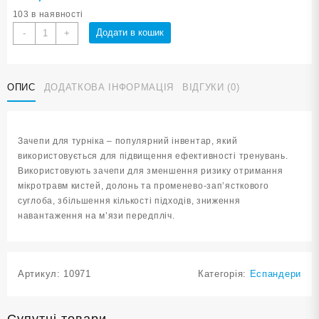
103 в наявності
Зачепи
Додати в кошик
-
+
для
турніку
WS2315
ОПИС
ДОДАТКОВА ІНФОРМАЦІЯ
ВІДГУКИ (0)
кількість
Зачепи для турніка – популярний інвентар, який
використовується для підвищення ефективності тренувань.
Використовують зачепи для зменшення ризику отримання
мікротравм кистей, долонь та променево-зап’ясткового
суглоба, збільшення кількості підходів, зниження
навантаження на м’язи передпліч.
Артикул:
10971
Категорія:
Еспандери