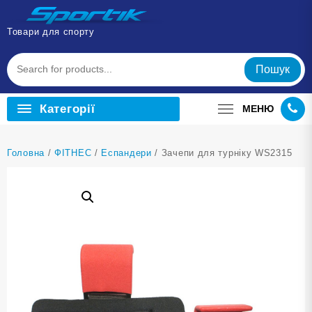
Перейти
до
Товари для спорту
вмісту
Пошук
Категорії
МЕНЮ
Головна
/
ФІТНЕС
/
Еспандери
/ Зачепи для турніку WS2315