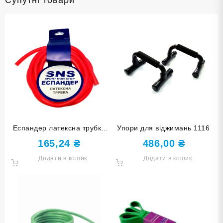
Супутні товари
Еспандер латексна трубка
Упори для віджимань 1116
SNS light G90-20
165,24
₴
486,00
₴
Додати в кошик
Додати в кошик