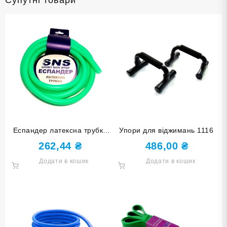
Супутні товари
Еспандер латексна трубка
Упори для віджимань 1116
SNS medium G110-25
262,44
₴
486,00
₴
Додати в кошик
Додати в кошик