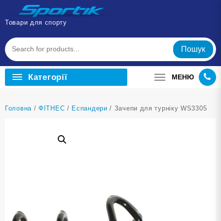
Перейти
до
Товари для спорту
вмісту
Пошук
Категорії
МЕНЮ
Головна
/
ФІТНЕС
/
Еспандери
/ Зачепи для турніку WS3305