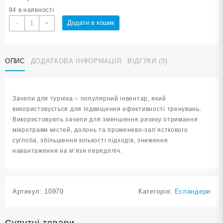
94 в наявності
Зачепи
Додати в кошик
-
+
для
турніку
WS3305
ОПИС
ДОДАТКОВА ІНФОРМАЦІЯ
ВІДГУКИ (0)
кількість
Зачепи для турніка – популярний інвентар, який
використовується для підвищення ефективності тренувань.
Використовують зачепи для зменшення ризику отримання
мікротравм кистей, долонь та променево-зап’ясткового
суглоба, збільшення кількості підходів, зниження
навантаження на м’язи передпліч.
Артикул:
10970
Категорія:
Еспандери