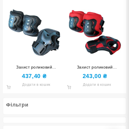
Захист роликовий
Захист роликовий
наколінники налокітники
наколінники налокітники
437,40
₴
243,00
₴
накладки на кисті розмір S
накладки на кисті розмір М
Додати в кошик
Додати в кошик
чорний HJ-HDD-S-black
червоно-чорний HJ-D-M-
black
Фільтри