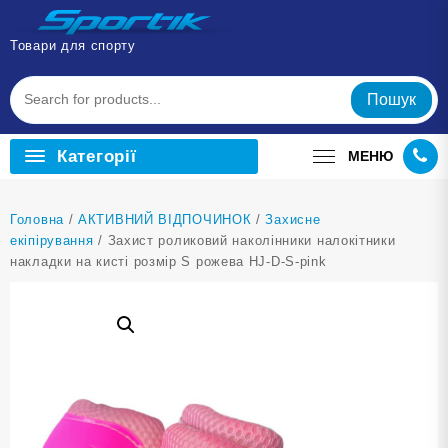
Перейти
до
Товари для спорту
вмісту
Пошук
Категорії
МЕНЮ
Головна
/
АКТИВНИЙ ВІДПОЧИНОК
/
Захисне
екіпірування
/ Захист роликовий наколінники налокітники
накладки на кисті розмір S рожева HJ-D-S-pink