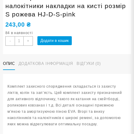
налокітники накладки на кисті розмір
S рожева HJ-D-S-pink
243,00
₴
84 в наявності
Захист
Додати в кошик
-
+
роликовий
наколінники
налокітники
ОПИС
ДОДАТКОВА ІНФОРМАЦІЯ
ВІДГУКИ (0)
накладки
на
кисті
розмір
Комплект захисного спорядження складається із захисту
S
ліктів, колін та зап’ясть. Цей комплект захисту призначений
рожева
для активного відпочинку, такого як катання на скейтборді,
HJ-
роликових ковзанах і т.д. Всі деталі оснащені приємною
D-
м’якою та амортизуючою піною EVA. Вгорі та внизу
S-
наколінників та налокітників є широкі ремені, за допомогою
pink
яких можна відрегулювати оптимальну посадку.
кількість