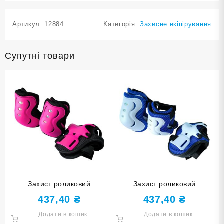
Артикул:
12884
Категорія:
Захисне екіпірування
Супутні товари
Захист роликовий
Захист роликовий
наколінники, налокітники,
наколінники, налокітники,
437,40
₴
437,40
₴
накладки на кисті розмір M
накладки на кисті розмір L
Додати в кошик
Додати в кошик
HJ-HDD-М-rose red
HJ-HDD-L-white