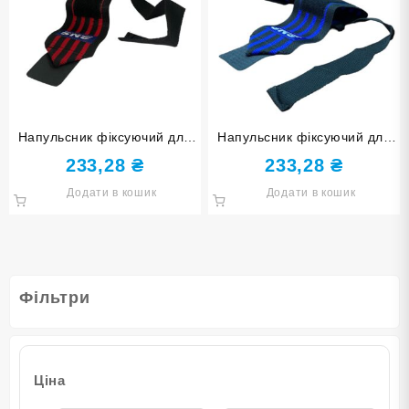
Напульсник фіксуючий для
Напульсник фіксуючий для
тяги чорно-червоний ТА7-
тяги чорно-блакитний ТА7-
233,28
₴
233,28
₴
Red
Blue
Додати в кошик
Додати в кошик
Фільтри
Ціна