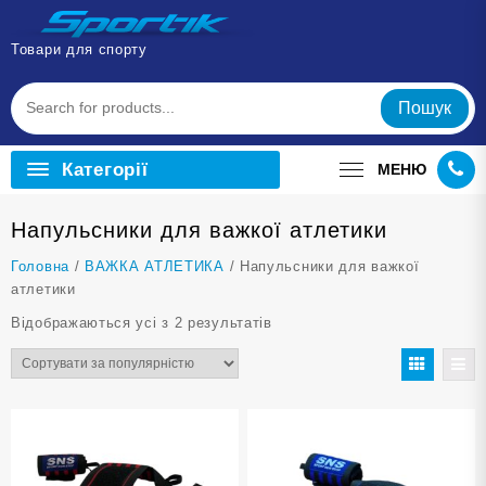
Перейти
до
Товари для спорту
вмісту
Пошук
Категорії
МЕНЮ
Напульсники для важкої атлетики
Головна
/
ВАЖКА АТЛЕТИКА
/ Напульсники для важкої
атлетики
Відсортовано
Відображаються усі з 2 результатів
за
популярністю