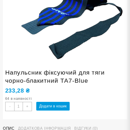
Напульсник фіксуючий для тяги
чорно-блакитний ТА7-Blue
233,28
₴
64 в наявності
Напульсник
Додати в кошик
-
+
фіксуючий
для
тяги
ОПИС
ДОДАТКОВА ІНФОРМАЦІЯ
ВІДГУКИ (0)
чорно-