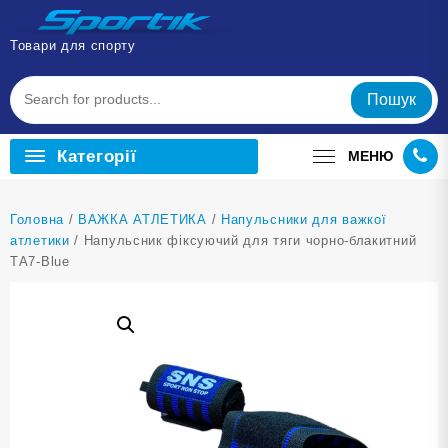
Перейти
до
Товари для спорту
вмісту
Пошук
Категорії
МЕНЮ
Головна
/
ВАЖКА АТЛЕТИКА
/
Напульсники для важкої
атлетики
/ Напульсник фіксуючий для тяги чорно-блакитний
ТА7-Blue