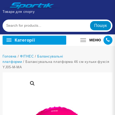
Перейти
до
Товари для спорту
вмісту
Пошук
Категорії
МЕНЮ
Головна
/
ФІТНЕС
/
Балансувальні
платформи
/ Балансувальна платформа 46 см кульки фуксія
YJ05-M-МА