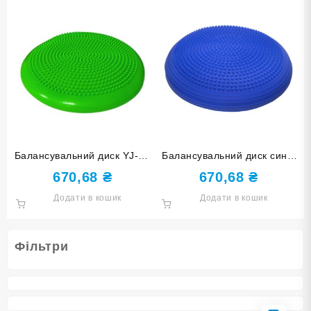
Балансувальний диск YJ-O-
Балансувальний диск синій
G-green
YJ-O-M-blue
670,68
₴
670,68
₴
Додати в кошик
Додати в кошик
Фільтри