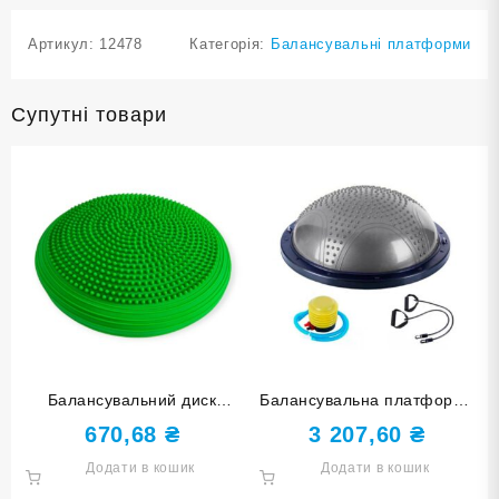
Артикул:
12478
Категорія:
Балансувальні платформи
Супутні товари
Балансувальний диск
Балансувальна платформа
зелений YJ-O-M-green
60 см кульки сіра YJ06-M-
670,68
₴
3 207,60
₴
СЕ
Додати в кошик
Додати в кошик