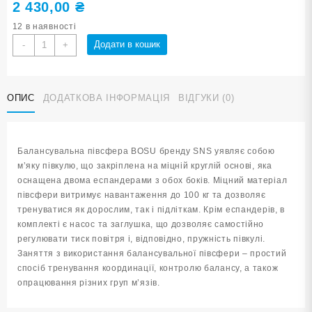
2 430,00
₴
12 в наявності
Балансувальна
Додати в кошик
-
+
платформа
46
см
ОПИС
ДОДАТКОВА ІНФОРМАЦІЯ
ВІДГУКИ (0)
кульки
фуксія
YJ05-
M-
Балансувальна півсфера BOSU бренду SNS уявляє собою
МА
м’яку півкулю, що закріплена на міцній круглій основі, яка
кількість
оснащена двома еспандерами з обох боків. Міцний матеріал
півсфери витримує навантаження до 100 кг та дозволяє
тренуватися як дорослим, так і підліткам. Крім еспандерів, в
комплекті є насос та заглушка, що дозволяє самостійно
регулювати тиск повітря і, відповідно, пружність півкулі.
Заняття з використання балансувальної півсфери – простий
спосіб тренування координації, контролю балансу, а також
опрацювання різних груп м’язів.