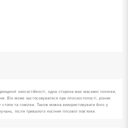
lue
ількість
вищеної зносостійкості, одна сторона має масажні голочки,
ня. Він може застосовуватися при плоскостопості, різних
ту стопи та гомілки. Також можна використовувати його у
чань, після тривалого носіння гіпсової пов’язки.