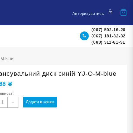
Авторизуватись
(067) 502-19-20
(067) 181-32-32
(063) 311-61-91
-M-blue
ансувальний диск синій YJ-O-M-blue
,68
₴
аявності
алансувальний
+
Додати в кошик
иск
иній
J-
-
-