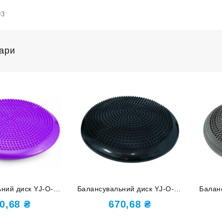
93
вари
ний диск YJ-O-G-
Балансувальний диск YJ-O-G-
Балан
Purple
black
0,68
₴
670,68
₴