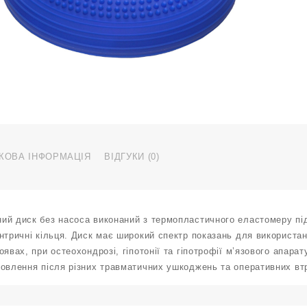
b
к
КОВА ІНФОРМАЦІЯ
ВІДГУКИ (0)
ий диск без насоса виконаний з термопластичного еластомеру під
нтричні кільця. Диск має широкий спектр показань для використан
оявах, при остеохондрозі, гіпотонії та гіпотрофії м’язового апара
овлення після різних травматичних ушкоджень та оперативних втру