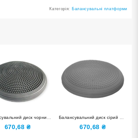
Категорія:
Балансувальні платформи
сувальний диск чорний
Балансувальний диск сірий YJ-
YJ-O-M-black
O-M-grey
670,68
₴
670,68
₴