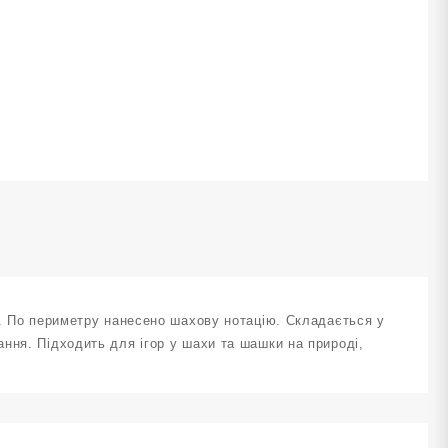
ахи
а
ашки
артонна
3х33
м
220
ількість
у. По периметру нанесено шахову нотацію. Складається у
ння. Підходить для ігор у шахи та шашки на природі,