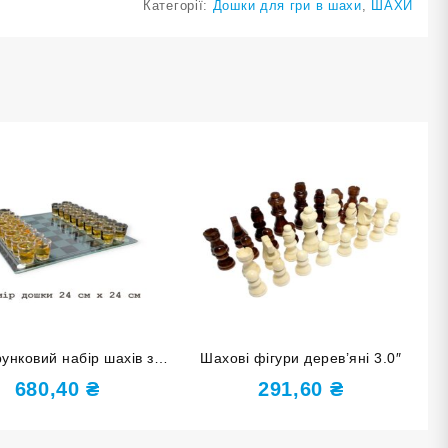
Категорії:
Дошки для гри в шахи
,
ШАХИ
унковий набір шахів зі
Шахові фігури дерев’яні 3.0″
ою дошкою 24х24 см та
680,40
₴
291,60
₴
урами-чарками 086М