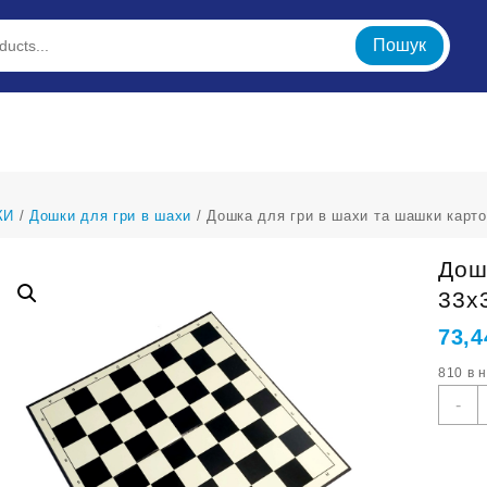
Пошук
КИ
/
Дошки для гри в шахи
/ Дошка для гри в шахи та шашки карт
Дош
33х
73,
810 в 
Д
-
д
г
в