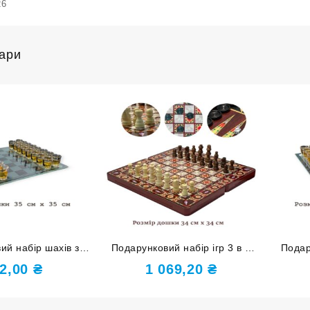
26
вари
ий набір шахів зі
Подарунковий набір ігр 3 в 1
Подар
шкою 35х35 см та
Kaleidoscope red 34х34 G-
склян
2,00
₴
1 069,20
₴
-чарками 086L
1206-C
фіг