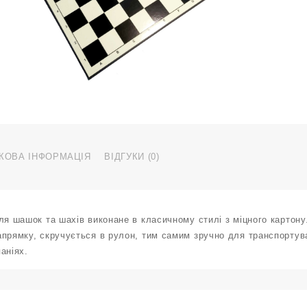
ш
т
ш
к
3
с
Q
к
КОВА ІНФОРМАЦІЯ
ВІДГУКИ (0)
ля шашок та шахів виконане в класичному стилі з міцного картон
прямку, скручується в рулон, тим самим зручно для транспортува
аніях.