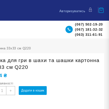
Авторизуватись
(067) 502-19-20
(067) 181-32-32
(063) 311-61-91
онна 33х33 см Q220
ка для гри в шахи та шашки картонна
33 см Q220
44
₴
наявності
ошка
+
Додати в кошик
ля
ри