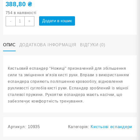
388,80
₴
754 в наявності
Еспандер-
Додати в кошик
-
+
ножиці
навантаження
200
ОПИС
ДОДАТКОВА ІНФОРМАЦІЯ
ВІДГУКИ (0)
lb
200LB-
К
кількість
Кистьовий еспандер “Ножиці” призначений для збільшення
сили та зміцнення м’язів кисті руки. Вправи з використанням
еспандера сприяють поліпшенню кровообігу, відновлення
рухливості суглобів кисті руки. Еспандер зроблений із міцної
сталевої пружини. Рукоятки еспандера мають насічки, що
забезпечує комфортність тренування.
Артикул:
10935
Категорія:
Кистьові еспандери