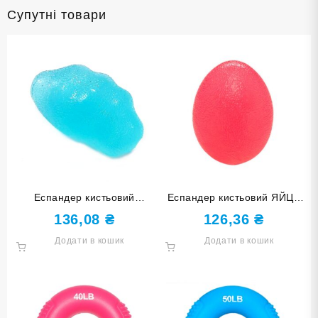
Супутні товари
Еспандер кистьовий
Еспандер кистьовий ЯЙЦЕ
КАМІНЧИК блакитний DQ-
червоний DQ-8211-Red
136,08
₴
126,36
₴
82100-Green
Додати в кошик
Додати в кошик