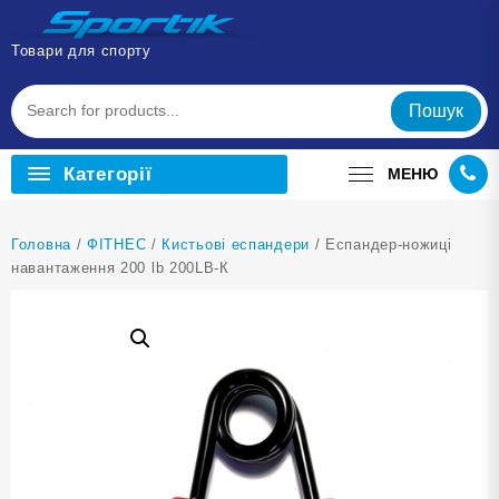
Перейти
до
Товари для спорту
вмісту
Пошук
Категорії
МЕНЮ
Головна
/
ФІТНЕС
/
Кистьові еспандери
/ Еспандер-ножиці
навантаження 200 lb 200LB-К