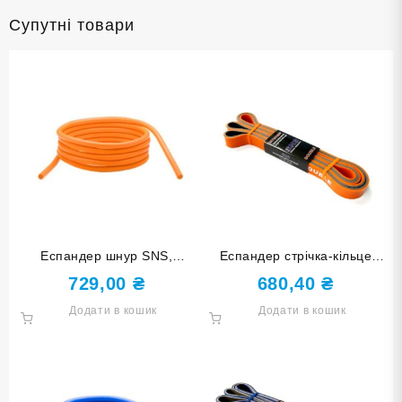
Супутні товари
Еспандер шнур SNS,
Еспандер стрічка-кільце
довжина 5 м, товщина 12
подвійний SNS 145-22-
729,00
₴
680,40
₴
мм
DOUBLE
Додати в кошик
Додати в кошик