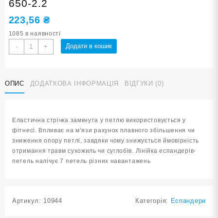
650-2.2
223,56
₴
1085 в наявності
Еспандер-
Додати в кошик
-
+
петля
SNS
ANIMAL
ОПИС
ДОДАТКОВА ІНФОРМАЦІЯ
ВІДГУКИ (0)
№
7
650-
2.2
Еластична стрічка замкнута у петлю використовується у
кількість
фітнесі. Впливає на м’язи рахунок плавного збільшення чи
зниження опору петлі, завдяки чому знижується ймовірність
отримання травм сухожиль чи суглобів. Лінійка еспандерів-
петель налічує 7 петель різних навантажень
Артикул:
10944
Категорія:
Еспандери