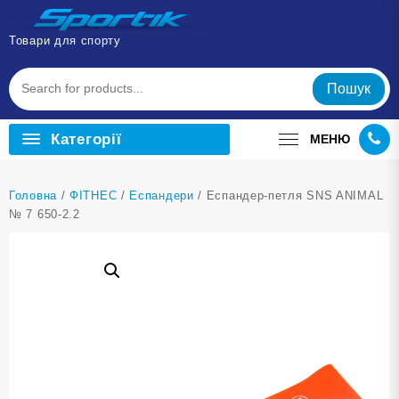
Перейти
до
Товари для спорту
вмісту
Пошук
Категорії
МЕНЮ
Головна
/
ФІТНЕС
/
Еспандери
/ Еспандер-петля SNS ANIMAL
№ 7 650-2.2