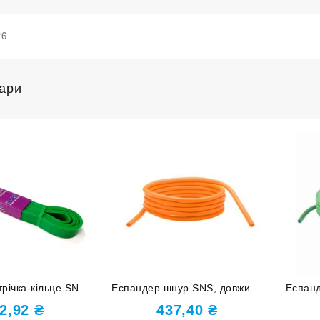
26
вари
річка-кільце SNS
Еспандер шнур SNS, довжина
Еспан
я 5-22 кг 145-21
3 м, товщина 12 мм
5
2,92
₴
437,40
₴