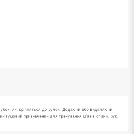
авантаженням
X-
PE5
ЕЛЕНИЙ
ількість
убок, які кріпляться до ручок. Додаючи або видаляючи
й гумовий призначений для тренування м’язів спини, рук,