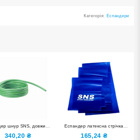
Категорія:
Еспандери
дер шнур SNS, довжина
Еспандер латексна стрічка
 м, товщина 8 мм
SNS medium 1515-50
340,20
₴
165,24
₴