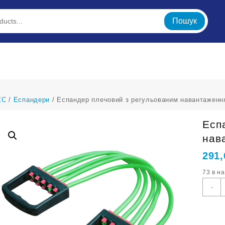
Пошук
ЕС
/
Еспандери
/ Еспандер плечовий з регульованим навантаже
Есп
нав
291
73 в н
Е
-
п
з
р