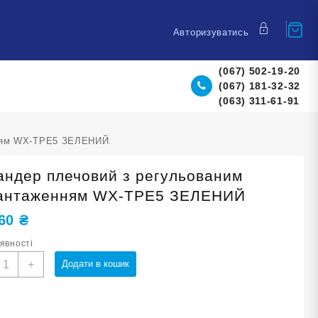
Авторизуватись
(067) 502-19-20
(067) 181-32-32
(063) 311-61-91
нням WX-TPE5 ЗЕЛЕНИЙ
андер плечовий з регульованим
антаженням WX-TPE5 ЗЕЛЕНИЙ
,60
₴
аявності
спандер
+
Додати в кошик
лечовий
егульованим