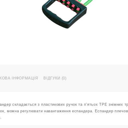
н
W
T
З
к
КОВА ІНФОРМАЦІЯ
ВІДГУКИ (0)
андер складається з пластикових ручок та п’ятьох TPE знімних тр
убок, можна регулювати навантаження еспандера. Еспандер плечови
.