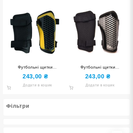
Футбольні щитки
Футбольні щитки
HONEYCOMB розмір S
HONEYCOMB розмір М
243,00
₴
243,00
₴
F675-S black чорно-жовті
F675-М grey сірі
Додати в кошик
Додати в кошик
Фільтри