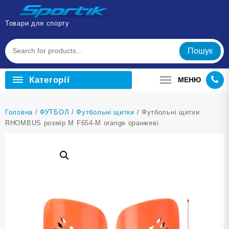
Перейти
до
Товари для спорту
вмісту
Пошук
Категорії
МЕНЮ
Головна
/
ФУТБОЛ
/
Футбольні щитки
/ Футбольні щитки
RHOMBUS розмір M F654-M orange оранжеві