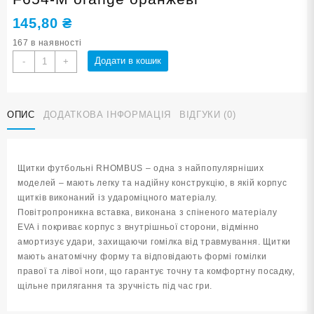
145,80
₴
167 в наявності
Футбольні
Додати в кошик
-
+
щитки
RHOMBUS
розмір
ОПИС
ДОДАТКОВА ІНФОРМАЦІЯ
ВІДГУКИ (0)
M
F654-
M
orange
Щитки футбольні RHOMBUS – одна з найпопулярніших
оранжеві
моделей – мають легку та надійну конструкцію, в якій корпус
кількість
щитків виконаний із удароміцного матеріалу.
Повітропроникна вставка, виконана з спіненого матеріалу
EVA і покриває корпус з внутрішньої сторони, відмінно
амортизує удари, захищаючи гомілка від травмування. Щитки
мають анатомічну форму та відповідають формі гомілки
правої та лівої ноги, що гарантує точну та комфортну посадку,
щільне прилягання та зручність під час гри.