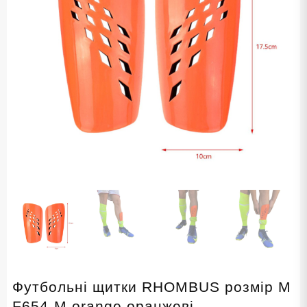
Футбольні щитки RHOMBUS розмір M
F654-M orange оранжеві