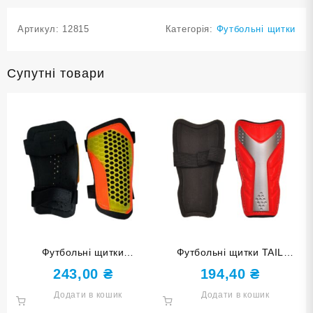
Артикул:
12815
Категорія:
Футбольні щитки
Супутні товари
Футбольні щитки
Футбольні щитки TAIL
HONEYCOMB розмір S
розмір S F602-S red червоні
243,00
₴
194,40
₴
F675-S golden жовто-
Додати в кошик
Додати в кошик
оранжеві