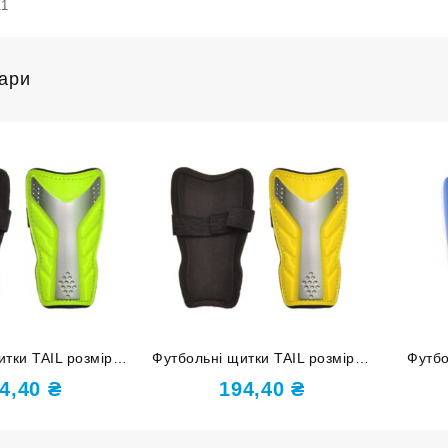
11
вари
тки TAIL розмір S
Футбольні щитки TAIL розмір M
Футб
green зелені
F602-M yellow жовті
розм
4,40
₴
194,40
₴