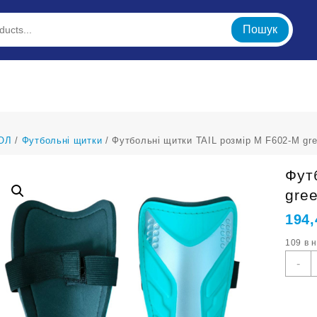
Пошук
ОЛ
/
Футбольні щитки
/ Футбольні щитки TAIL розмір М F602-М gre
Фут
gree
194
109 в 
Ф
-
щ
T
р