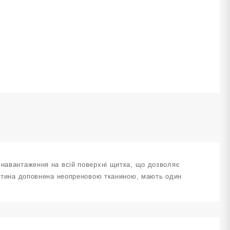
М
602-
М
reen
елені
ількість
 навантаження на всій поверхні щитка, що дозволяє
частина доповнена неопреновою тканиною, мають один