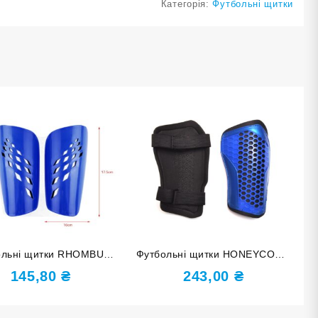
Категорія:
Футбольні щитки
ольні щитки RHOMBUS
Футбольні щитки HONEYCOMB
ір M F654-M blue сині
розмір М F675-М blue сині
145,80
₴
243,00
₴