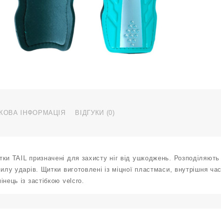
F
g
з
к
КОВА ІНФОРМАЦІЯ
ВІДГУКИ (0)
ки TAIL призначені для захисту ніг від ушкоджень. Розподіляють
силу ударів. Щитки виготовлені із міцної пластмаси, внутрішня 
інець із застібкою velcro.