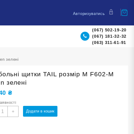
Авторизуватись
(067) 502-19-20
(067) 181-32-32
(063) 311-61-91
en зелені
больні щитки TAIL розмір М F602-М
n зелені
,40
₴
наявності
утбольні
+
Додати в кошик
итки
AIL
озмір