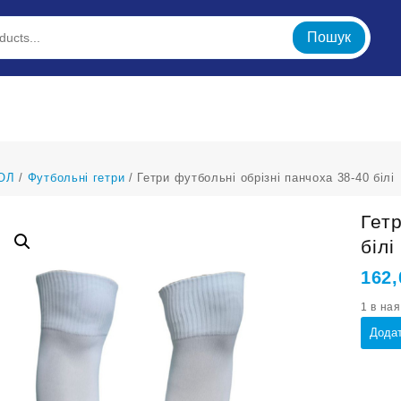
Пошук
ОЛ
/
Футбольні гетри
/ Гетри футбольні обрізні панчоха 38-40 білі
Гет
білі
162
1 в на
Гетри
Додат
футбо
обрізні
панчо
38-