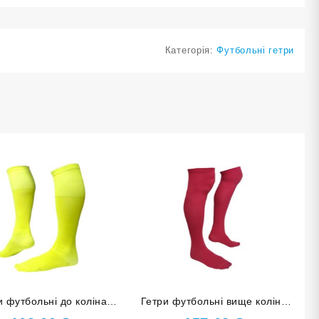
Категорія:
Футбольні гетри
и футбольні до коліна
Гетри футбольні вище коліна
озмір 38-40 жовті
розмір 34-37 червоні