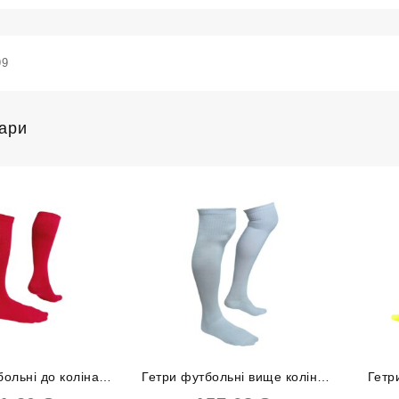
99
вари
больні до коліна
Гетри футбольні вище коліна
Гетр
34-37 червоні
розмір 34-37 білі
р