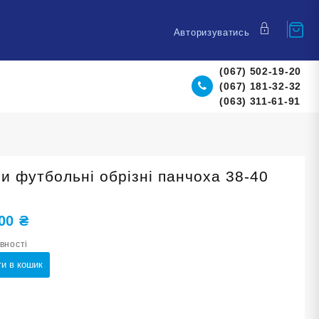
Авторизуватись
(067) 502-19-20
(067) 181-32-32
(063) 311-61-91
ри футбольні обрізні панчоха 38-40
,00
₴
явності
и в кошик
льні
ха