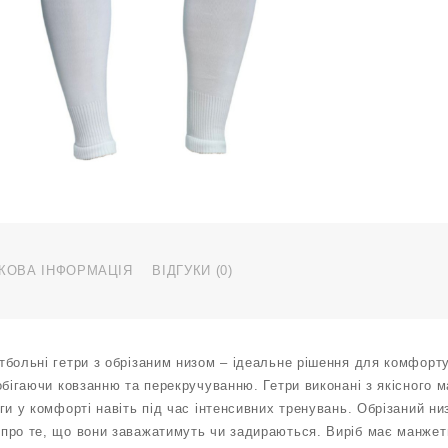
40
білі
кількіс
КОВА ІНФОРМАЦІЯ
ВІДГУКИ (0)
больні гетри з обрізаним низом – ідеальне рішення для комфорту
обігаючи ковзанню та перекручуванню. Гетри виконані з якісного м
ги у комфорті навіть під час інтенсивних тренувань. Обрізаний низ
про те, що вони заважатимуть чи задираються. Виріб має манжети 