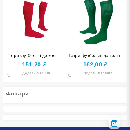
Гетри футбольні до коліна
Гетри футбольні до коліна
розмір 34-37 червоні
розмір 38-40 зелені
151,20
₴
162,00
₴
Додати в кошик
Додати в кошик
Фільтри