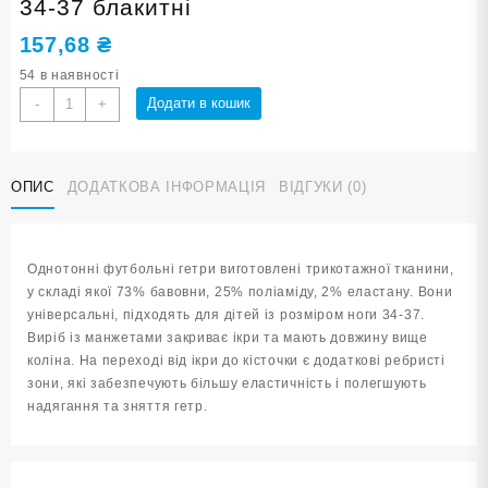
34-37 блакитні
157,68
₴
54 в наявності
Гетри
Додати в кошик
-
+
футбольні
вище
коліна
ОПИС
ДОДАТКОВА ІНФОРМАЦІЯ
ВІДГУКИ (0)
розмір
34-
37
блакитні
Однотонні футбольні гетри виготовлені трикотажної тканини,
кількість
у складі якої 73% бавовни, 25% поліаміду, 2% еластану. Вони
універсальні, підходять для дітей із розміром ноги 34-37.
Виріб із манжетами закриває ікри та мають довжину вище
коліна. На переході від ікри до кісточки є додаткові ребристі
зони, які забезпечують більшу еластичність і полегшують
надягання та зняття гетр.