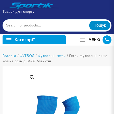
Перейти
до
Товари для спорту
вмісту
Пошук
Категорії
МЕНЮ
Головна
/
ФУТБОЛ
/
Футбольні гетри
/ Гетри футбольні вище
коліна розмір 34-37 блакитні