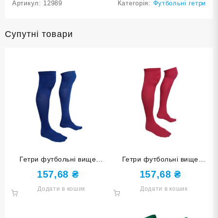
Артикул:
12989
Категорія:
Футбольні гетри
Супутні товари
Гетри футбольні вище
Гетри футбольні вище
коліна розмір 34-37 темно-
коліна розмір 34-37 червоні
157,68
₴
157,68
₴
сині
Додати в кошик
Додати в кошик