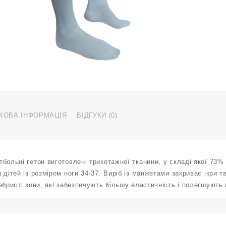
р
3
3
б
к
КОВА ІНФОРМАЦІЯ
ВІДГУКИ (0)
больні гетри виготовлені трикотажної тканини, у складі якої 73%
 дітей із розміром ноги 34-37. Виріб із манжетами закриває ікри т
ебристі зони, які забезпечують більшу еластичність і полегшують 