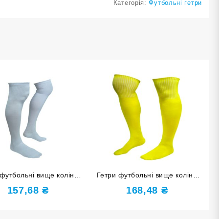
Категорія:
Футбольні гетри
 футбольні вище коліна
Гетри футбольні вище коліна
розмір 34-37 білі
розмір 38-40 жовті
157,68
₴
168,48
₴