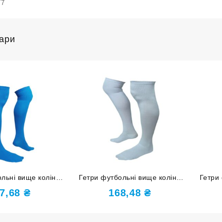
77
вари
льні вище коліна
Гетри футбольні вище коліна
Гетри
34-37 блакитні
розмір 38-40 білі
7,68
₴
168,48
₴