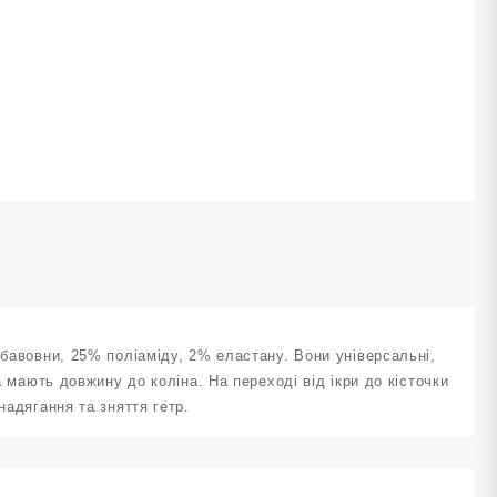
озмір
4-
7
ілі
ількість
 бавовни, 25% поліаміду, 2% еластану. Вони універсальні,
а мають довжину до коліна. На переході від ікри до кісточки
надягання та зняття гетр.