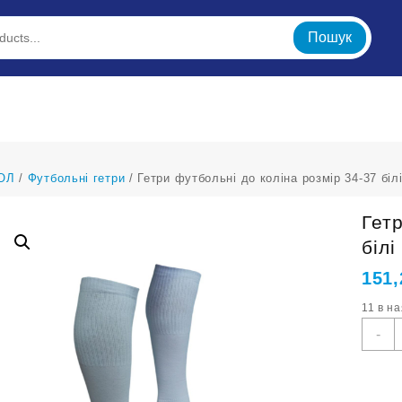
Пошук
ОЛ
/
Футбольні гетри
/ Гетри футбольні до коліна розмір 34-37 біл
Гет
білі
151
11 в н
Г
-
ф
д
к