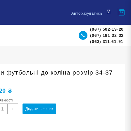
Авторизуватись
(067) 502-19-20
(067) 181-32-32
(063) 311-61-91
і
ри футбольні до коліна розмір 34-37
,20
₴
аявності
етри
+
Додати в кошик
утбольні
о
оліна