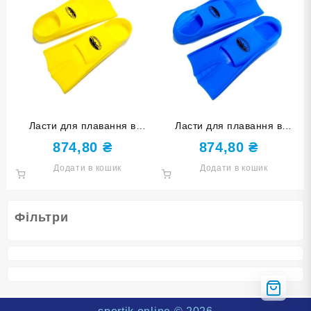
Ласти для плавання в
Ласти для плавання в
басейні SNS. Розмір 27-29.
басейні SNS. Розмір 27-29.
874,80
₴
874,80
₴
Колір жовтий TE-2737-1-
Колір блакитний TE-2737-1-
Додати в кошик
Додати в кошик
2729-Ж
2729-Г
Фільтри