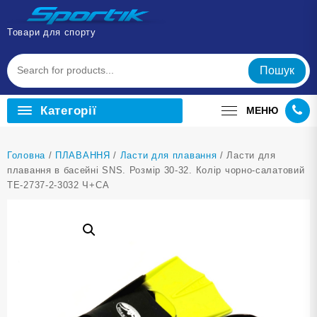
Перейти
до
Товари для спорту
вмісту
Пошук
Категорії
МЕНЮ
Головна
/
ПЛАВАННЯ
/
Ласти для плавання
/ Ласти для
плавання в басейні SNS. Розмір 30-32. Колір чорно-салатовий
TE-2737-2-3032 Ч+СА