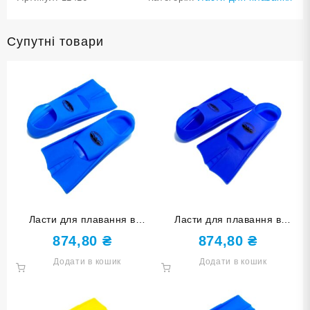
Супутні товари
Ласти для плавання в
Ласти для плавання в
басейні SNS. Розмір 33-35.
басейні SNS. Розмір 27-29.
874,80
₴
874,80
₴
Колір блакитний TE-2737-1-
Колір синій TE-2737-1-
Додати в кошик
Додати в кошик
3335-Г
2729-С