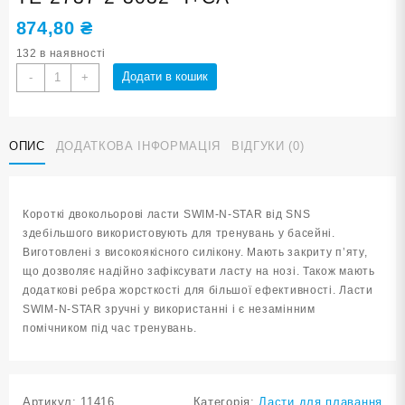
874,80
₴
132 в наявності
Ласти
Додати в кошик
-
+
для
плавання
в
ОПИС
ДОДАТКОВА ІНФОРМАЦІЯ
ВІДГУКИ (0)
басейні
SNS.
Розмір
30-
Короткі двокольорові ласти SWIM-N-STAR від SNS
32.
здебільшого використовують для тренувань у басейні.
Колір
Виготовлені з високоякісного силікону. Мають закриту п’яту,
чорно-
що дозволяє надійно зафіксувати ласту на нозі. Також мають
салатовий
додаткові ребра жорсткості для більшої ефективності. Ласти
TE-
SWIM-N-STAR зручні у використанні і є незамінним
2737-
помічником під час тренувань.
2-
3032
Ч+СА
кількість
Артикул:
11416
Категорія:
Ласти для плавання