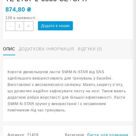
874,80
₴
138 в наявності
Ласти
Додати в кошик
-
+
для
плавання
в
ОПИС
ДОДАТКОВА ІНФОРМАЦІЯ
ВІДГУКИ (0)
басейні
SNS.
Розмір
33-
Короткі двокольорові ласти SWIM-N-STAR від SNS
35.
здебільшого використовують для тренувань у басейні.
Колір
Виготовлені з високоякісного силікону. Мають закриту п’яту,
сіро-
що дозволяє надійно зафіксувати ласту на нозі. Також мають
оранжевий
додаткові ребра жорсткості для більшої ефективності. Ласти
TE-
SWIM-N-STAR зручні у використанні і є незамінним
2737-
помічником під час тренувань.
2-
3335
СЕ+ОРН
кількість
Артикул:
11418
Категорія:
Ласти для плавання