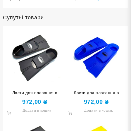
Супутні товари
Ласти для плавання в
Ласти для плавання в
басейні SNS. Розмір 36-38.
басейні SNS. Розмір 36-38.
972,00
₴
972,00
₴
Колір чорний TE-2737-1-
Колір синій TE-2737-1-
Додати в кошик
Додати в кошик
3638-Ч
3638-С