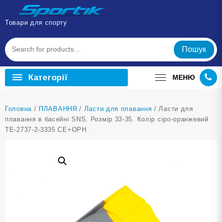
Перейти
до
Товари для спорту
вмісту
Пошук
Категорії
МЕНЮ
Головна
/
ПЛАВАННЯ
/
Ласти для плавання
/ Ласти для
плавання в басейні SNS. Розмір 33-35. Колір сіро-оранжевий
TE-2737-2-3335 СЕ+ОРН