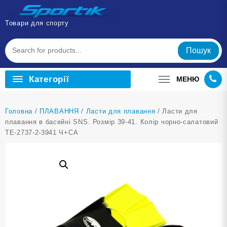
Перейти
до
Товари для спорту
вмісту
Пошук
Категорії
МЕНЮ
Головна
/
ПЛАВАННЯ
/
Ласти для плавання
/ Ласти для
плавання в басейні SNS. Розмір 39-41. Колір чорно-салатовий
TE-2737-2-3941 Ч+СА