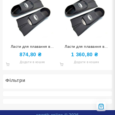
Ласти для плавання в
Ласти для плавання в
басейні SNS. Розмір 33-35.
басейні SNS. Розмір 45-47.
874,80
₴
1 360,80
₴
Колір чорний TE-2737-1-
Колір чорний TE-2737-1-
Додати в кошик
Додати в кошик
3335-Ч
4547-Ч
Фільтри