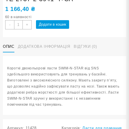
1 166,40
₴
60 в наявності
Ласти
Додати в кошик
-
+
для
плавання
в
ОПИС
ДОДАТКОВА ІНФОРМАЦІЯ
ВІДГУКИ (0)
басейні
SNS.
Розмір
39-
Короткі двокольорові ласти SWIM-N-STAR від SNS
41.
здебільшого використовують для тренувань у басейні.
Колір
Виготовлені з високоякісного силікону. Мають закриту п’яту,
чорно-
що дозволяє надійно зафіксувати ласту на нозі. Також мають
салатовий
додаткові ребра жорсткості для більшої ефективності. Ласти
TE-
SWIM-N-STAR зручні у використанні і є незамінним
2737-
помічником під час тренувань.
2-
3941
Ч+СА
кількість
Артикул:
11428
Категорія:
Ласти для плавання