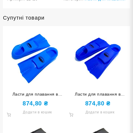
Супутні товари
Ласти для плавання в
Ласти для плавання в
басейні SNS. Розмір 27-29.
басейні SNS. Розмір 27-29.
874,80
₴
874,80
₴
Колір блакитний TE-2737-1-
Колір синій TE-2737-1-
Додати в кошик
Додати в кошик
2729-Г
2729-С