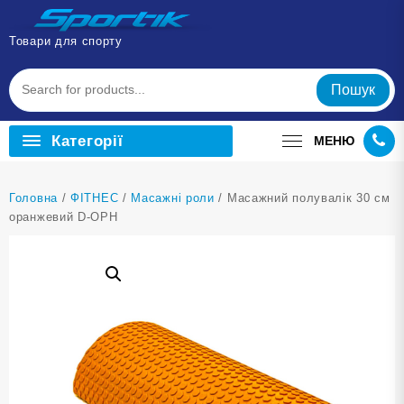
Перейти
до
Товари для спорту
вмісту
Пошук
Категорії
МЕНЮ
Головна
/
ФІТНЕС
/
Масажні роли
/ Масажний полувалік 30 см
оранжевий D-ОРН