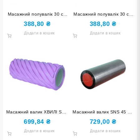
Масажний полувалік 30 см
Масажний полувалік 30 см
фіолетовий D-Ф
рожевий D-Р
388,80
₴
388,80
₴
Додати в кошик
Додати в кошик
Масажний валик ХВИЛІ SNS
Масажний валик SNS 45 см
33 см світло-фіолетовий
EVASPP-45
699,84
₴
729,00
₴
XW7-33-purple-
Додати в кошик
Додати в кошик