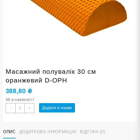
Масажний полувалік 30 см
оранжевий D-ОРН
388,80
₴
49 в наявності
Масажний
Додати в кошик
-
+
полувалік
30
см
ОПИС
ДОДАТКОВА ІНФОРМАЦІЯ
ВІДГУКИ (0)
оранжевий
D-