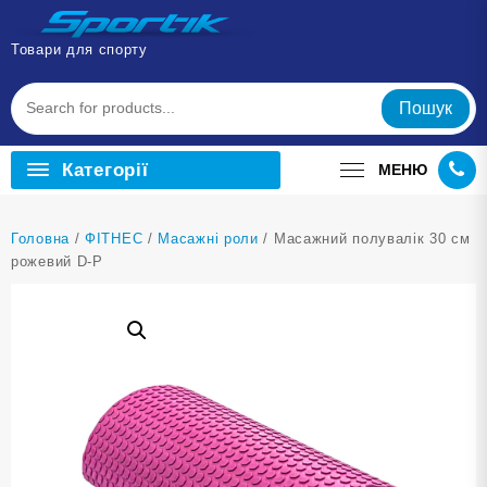
Перейти
до
Товари для спорту
вмісту
Пошук
Категорії
МЕНЮ
Головна
/
ФІТНЕС
/
Масажні роли
/ Масажний полувалік 30 см
рожевий D-Р