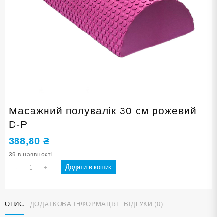
Масажний полувалік 30 см рожевий
D-Р
388,80
₴
39 в наявності
Масажний
Додати в кошик
-
+
полувалік
30
см
ОПИС
ДОДАТКОВА ІНФОРМАЦІЯ
ВІДГУКИ (0)
рожевий
D-