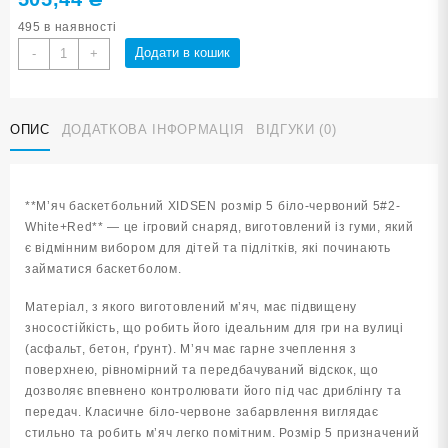
495 в наявності
М'яч
Додати в кошик
-
+
баскетбольний
XIDSEN
розмір
ОПИС
ДОДАТКОВА ІНФОРМАЦІЯ
ВІДГУКИ (0)
5
біло-
червоний
5#2-
**М’яч баскетбольний XIDSEN розмір 5 біло-червоний 5#2-
White+Red
White+Red** — це ігровий снаряд, виготовлений із гуми, який
кількість
є відмінним вибором для дітей та підлітків, які починають
займатися баскетболом.
Матеріал, з якого виготовлений м’яч, має підвищену
зносостійкість, що робить його ідеальним для гри на вулиці
(асфальт, бетон, ґрунт). М’яч має гарне зчеплення з
поверхнею, рівномірний та передбачуваний відскок, що
дозволяє впевнено контролювати його під час дриблінгу та
передач. Класичне біло-червоне забарвлення виглядає
стильно та робить м’яч легко помітним. Розмір 5 призначений