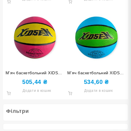
М’яч баскетбольний XIDSEN
М’яч баскетбольний XIDSEN
розмір 5 жовто-рожевий
розмір 7 зелено-блакитний
505,44
₴
534,60
₴
5#2-Yellow+Red
7#2-Azure+Green
Додати в кошик
Додати в кошик
Фільтри