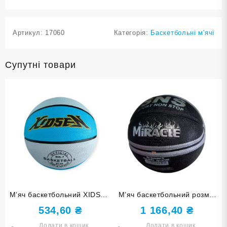
Артикул:
17060
Категорія:
Баскетбольні м'ячі
Супутні товари
М’яч баскетбольний XIDSEN
М’яч баскетбольний розмір
розмір 7 біло-блакитний
7 U7203
534,60
₴
1 166,40
₴
7#2-White+Azure
Додати в кошик
Додати в кошик