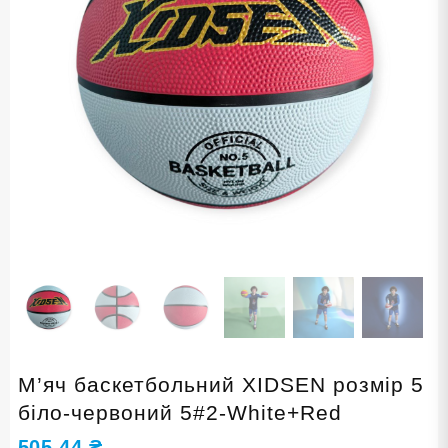
М’яч баскетбольний XIDSEN розмір 5
біло-червоний 5#2-White+Red
505,44
₴