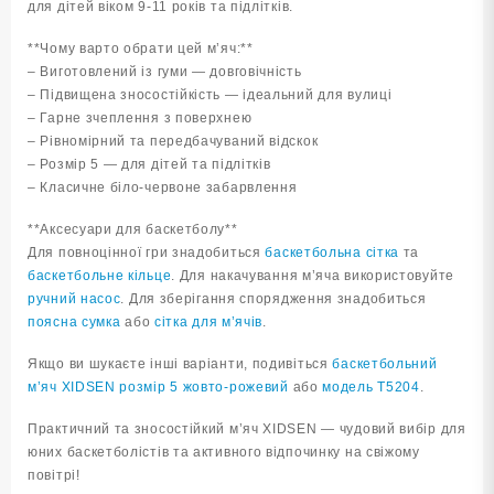
для дітей віком 9-11 років та підлітків.
**Чому варто обрати цей м’яч:**
– Виготовлений із гуми — довговічність
– Підвищена зносостійкість — ідеальний для вулиці
– Гарне зчеплення з поверхнею
– Рівномірний та передбачуваний відскок
– Розмір 5 — для дітей та підлітків
– Класичне біло-червоне забарвлення
**Аксесуари для баскетболу**
Для повноцінної гри знадобиться
баскетбольна сітка
та
баскетбольне кільце
. Для накачування м’яча використовуйте
ручний насос
. Для зберігання спорядження знадобиться
поясна сумка
або
сітка для м’ячів
.
Якщо ви шукаєте інші варіанти, подивіться
баскетбольний
м’яч XIDSEN розмір 5 жовто-рожевий
або
модель T5204
.
Практичний та зносостійкий м’яч XIDSEN — чудовий вибір для
юних баскетболістів та активного відпочинку на свіжому
повітрі!