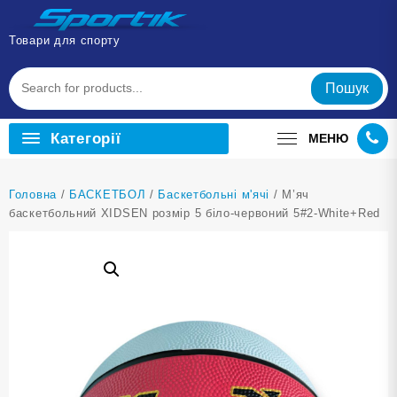
Перейти
до
Товари для спорту
вмісту
Пошук
Категорії
МЕНЮ
Головна
/
БАСКЕТБОЛ
/
Баскетбольні м'ячі
/ М’яч
баскетбольний XIDSEN розмір 5 біло-червоний 5#2-White+Red