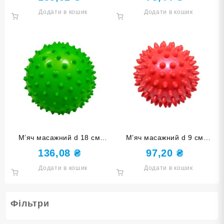
Додати в кошик
Додати в кошик
М’яч масажний d 18 см
М’яч масажний d 9 см
зелений надувний D18
червоний надувний D9
136,08
₴
97,20
₴
(150Гр)-З
(60Гр)-К
Додати в кошик
Додати в кошик
Фільтри