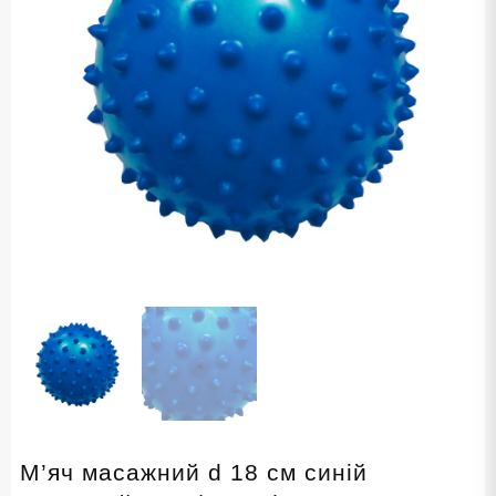
М’яч масажний d 18 см синій