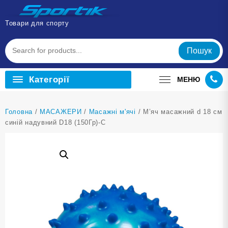
Перейти
до
Товари для спорту
вмісту
Пошук
Категорії
МЕНЮ
Головна
/
МАСАЖЕРИ
/
Масажні м'ячі
/ М’яч масажний d 18 см
синій надувний D18 (150Гр)-С