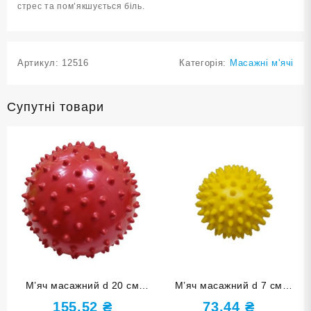
стрес та пом’якшується біль.
Артикул:
12516
Категорія:
Масажні м'ячі
Супутні товари
М’яч масажний d 20 см
М’яч масажний d 7 см
червоний надувний D20-К
надувний жовтий D7-Ж
155,52
₴
73,44
₴