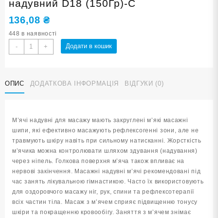
надувний D18 (150Гр)-С
136,08
₴
448 в наявності
М'яч
Додати в кошик
-
+
масажний
d
18
ОПИС
ДОДАТКОВА ІНФОРМАЦІЯ
ВІДГУКИ (0)
см
синій
надувний
D18
М’ячі надувні для масажу мають закруглені м’які масажні
(150Гр)-
шипи, які ефективно масажують рефлексогенні зони, але не
С
травмують шкіру навіть при сильному натисканні. Жорсткість
кількість
м’ячика можна контролювати шляхом здування (надування)
через ніпель. Голкова поверхня м’яча також впливає на
нервові закінчення. Масажні надувні м’ячі рекомендовані під
час занять лікувальною гімнастикою. Часто їх використовують
для оздоровчого масажу ніг, рук, спини та рефлексотерапії
всіх частин тіла. Масаж з м’ячем сприяє підвищенню тонусу
шкіри та покращенню кровообігу. Заняття з м’ячем знімає