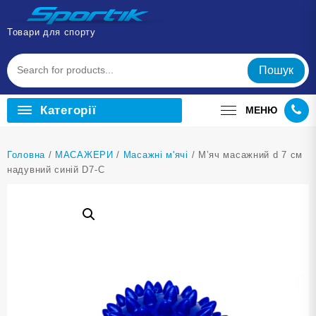
Перейти
до
Товари для спорту
вмісту
Пошук
Категорії
МЕНЮ
Головна
/
МАСАЖЕРИ
/
Масажні м'ячі
/ М’яч масажний d 7 см
надувний синій D7-С