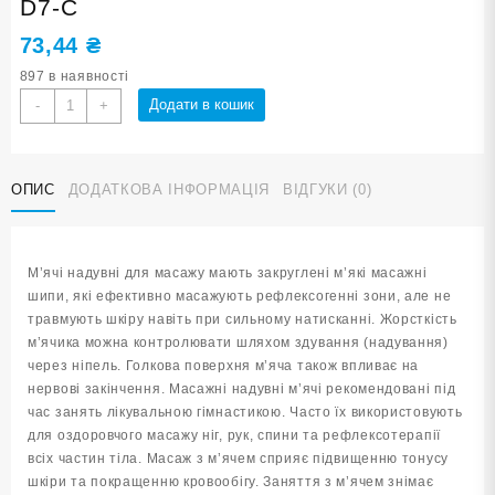
D7-С
73,44
₴
897 в наявності
М'яч
Додати в кошик
-
+
масажний
d
7
ОПИС
ДОДАТКОВА ІНФОРМАЦІЯ
ВІДГУКИ (0)
см
надувний
синій
D7-
М’ячі надувні для масажу мають закруглені м’які масажні
С
шипи, які ефективно масажують рефлексогенні зони, але не
кількість
травмують шкіру навіть при сильному натисканні. Жорсткість
м’ячика можна контролювати шляхом здування (надування)
через ніпель. Голкова поверхня м’яча також впливає на
нервові закінчення. Масажні надувні м’ячі рекомендовані під
час занять лікувальною гімнастикою. Часто їх використовують
для оздоровчого масажу ніг, рук, спини та рефлексотерапії
всіх частин тіла. Масаж з м’ячем сприяє підвищенню тонусу
шкіри та покращенню кровообігу. Заняття з м’ячем знімає