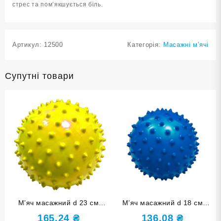
стрес та пом’якшується біль.
Артикул:
12500
Категорія:
Масажні м'ячі
Супутні товари
М’яч масажний d 23 см
М’яч масажний d 18 см
жовтий надувний D23
синій надувний D18
165,24
₴
136,08
₴