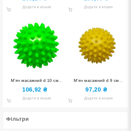
(180Гр)-Ж
(150Гр)-С
Додати в кошик
Додати в кошик
М’яч масажний d 10 см
М’яч масажний d 9 см
зелений надувний D10
жовтий надувний D9 (60Гр)-
106,92
₴
97,20
₴
(70Гр)-З
Ж
Додати в кошик
Додати в кошик
Фільтри