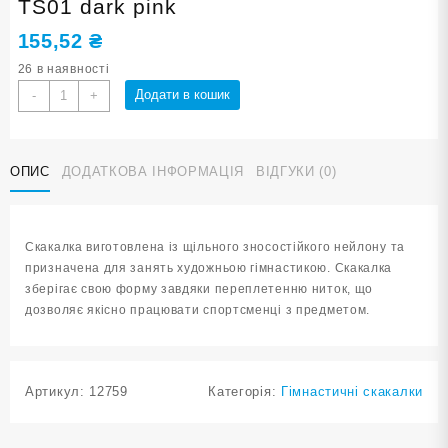
TS01 dark pink
155,52
₴
26 в наявності
Скакалка
Додати в кошик
-
+
гімнастична
3
м
ОПИС
ДОДАТКОВА ІНФОРМАЦІЯ
ВІДГУКИ (0)
фуксія
TS01
dark
pink
Скакалка виготовлена із щільного зносостійкого нейлону та
кількість
призначена для занять художньою гімнастикою. Скакалка
зберігає свою форму завдяки переплетенню ниток, що
дозволяє якісно працювати спортсменці з предметом.
Артикул:
12759
Категорія:
Гімнастичні скакалки