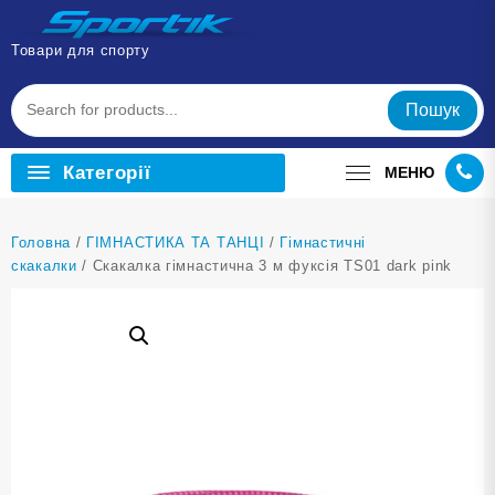
Перейти
до
Товари для спорту
вмісту
Пошук
Категорії
МЕНЮ
Головна
/
ГІМНАСТИКА ТА ТАНЦІ
/
Гімнастичні
скакалки
/ Скакалка гімнастична 3 м фуксія TS01 dark pink