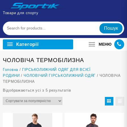
Перейти
до
Товари для спорту
вмісту
Пошук
Категорії
МЕНЮ
ЧОЛОВІЧА ТЕРМОБІЛИЗНА
Головна
/
ГІРСЬКОЛИЖНИЙ ОДЯГ ДЛЯ ВСІЄЇ
РОДИНИ
/
ЧОЛОВІЧИЙ ГІРСЬКОЛИЖНИЙ ОДЯГ
/ ЧОЛОВІЧА
ТЕРМОБІЛИЗНА
Відсортовано
Відображаються усі з 5 результатів
за
популярністю