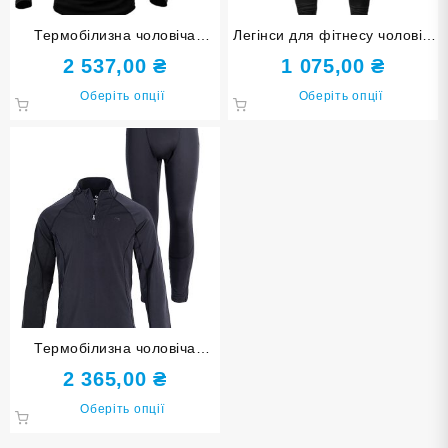
Термобілизна чоловіча
Легінси для фітнесу чоловічі
(комплект) Freever UF8716
Freever UF 8913 чорні
2 537,00
₴
1 075,00
₴
чорна
Цей
Цей
Оберіть опції
Оберіть опції
товар
товар
має
має
кілька
кілька
варіантів.
варіанті
Параметри
Парамет
можна
можна
вибрати
вибрати
на
на
сторінці
сторінці
товару
товару
Термобілизна чоловіча
(комплект) Freever WF 8709
2 365,00
₴
Цей
Оберіть опції
товар