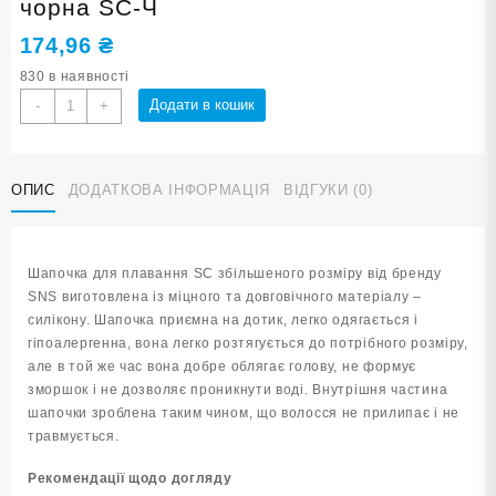
чорна SC-Ч
174,96
₴
830 в наявності
Шапочка
Додати в кошик
-
+
для
плавання
у
ОПИС
ДОДАТКОВА ІНФОРМАЦІЯ
ВІДГУКИ (0)
футлярі
SNS
чорна
SC-
Шапочка для плавання SC збільшеного розміру від бренду
Ч
SNS виготовлена із міцного та довговічного матеріалу –
кількість
силікону. Шапочка приємна на дотик, легко одягається і
гіпоалергенна, вона легко розтягується до потрібного розміру,
але в той же час вона добре облягає голову, не формує
зморшок і не дозволяє проникнути воді. Внутрішня частина
шапочки зроблена таким чином, що волосся не прилипає і не
травмується.
Рекомендації щодо догляду