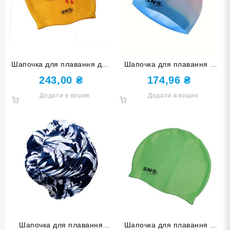
Шапочка для плавання для
Шапочка для плавання у
довгого волосся SNS KW-
футлярі SNS мультиколір
243,00
₴
174,96
₴
1Ж yellow music
SC-Ц4
Додати в кошик
Додати в кошик
Шапочка для плавання
Шапочка для плавання у