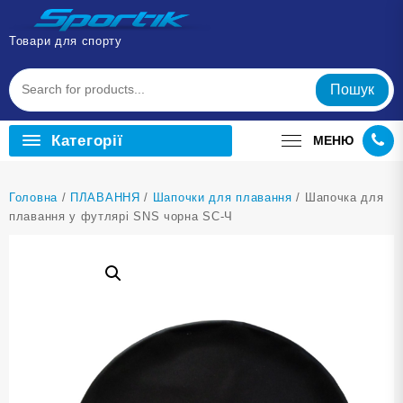
Перейти
до
Товари для спорту
вмісту
Пошук
Категорії
МЕНЮ
Головна
/
ПЛАВАННЯ
/
Шапочки для плавання
/ Шапочка для
плавання у футлярі SNS чорна SC-Ч