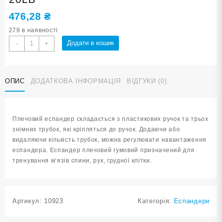
476,28
₴
279 в наявності
Еспандер
Додати в кошик
-
+
плечовий
9,1
кг
ОПИС
ДОДАТКОВА ІНФОРМАЦІЯ
ВІДГУКИ (0)
WX8006-
20LB
кількість
Плечовий еспандер складається з пластикових ручок та трьох
знімних трубок, які кріпляться до ручок. Додаючи або
видаляючи кількість трубок, можна регулювати навантаження
еспандера. Еспандер плечовий гумовий призначений для
тренування м’язів спини, рук, грудної клітки.
Артикул:
10923
Категорія:
Еспандери