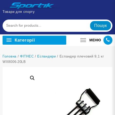
Перейти
до
Товари для спорту
вмісту
Пошук
Категорії
МЕНЮ
Головна
/
ФІТНЕС
/
Еспандери
/ Еспандер плечовий 9,1 кг
WX8006-20LB