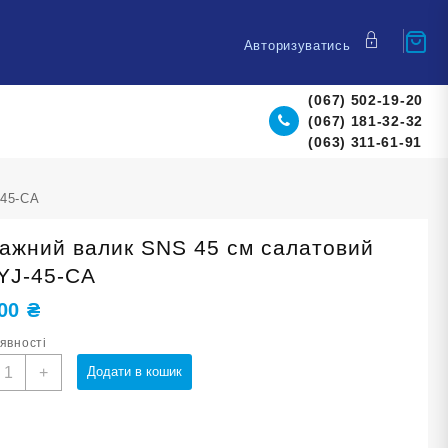
Авторизуватись
(067) 502-19-20
(067) 181-32-32
(063) 311-61-91
-45-СА
ажний валик SNS 45 см салатовий
YJ-45-СА
,00
₴
аявності
асажний
+
Додати в кошик
алик
NS
5