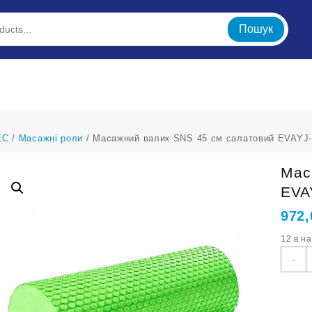
Пошук
ЕС
/
Масажні роли
/ Масажний валик SNS 45 см салатовий EVAYJ
Мас
EVA
972
12 в н
М
-
в
S
4