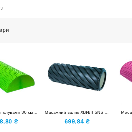
33
вари
полувалік 30 см
Масажний валик ХВИЛІ SNS 33
Маса
товий D-СА
см чорний XW7-33-black
8,80
₴
699,84
₴