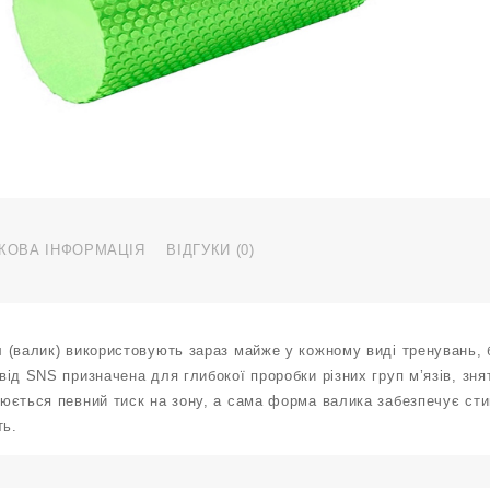
с
с
E
4
С
к
КОВА ІНФОРМАЦІЯ
ВІДГУКИ (0)
 (валик) використовують зараз майже у кожному виді тренувань, 
ід SNS призначена для глибокої проробки різних груп м’язів, знят
юється певний тиск на зону, а сама форма валика забезпечує ст
ть.