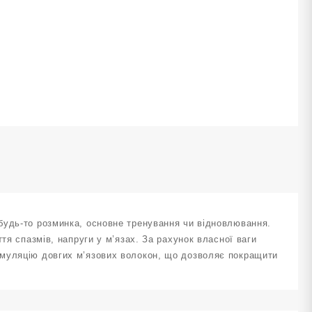
м
алатовий
VAYJ-
5-
А
ількість
будь-то розминка, основне тренування чи відновлювання.
тя спазмів, напруги у м’язах. За рахунок власної ваги
имуляцію довгих м’язових волокон, що дозволяє покращити