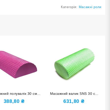
Категорія:
Масажні роли
жний полувалік 30 см
Масажний валик SNS 30 см
рожевий D-Р
салатовий YJ-30-СА
388,80
₴
631,80
₴