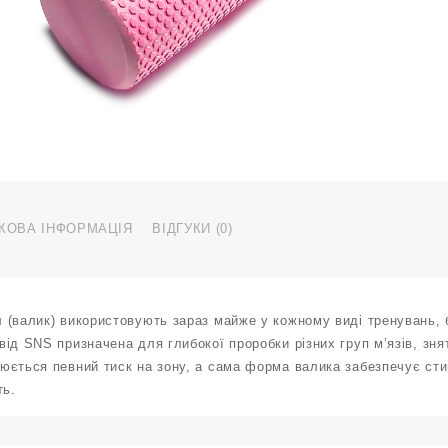
3
с
р
Y
3
Р
к
КОВА ІНФОРМАЦІЯ
ВІДГУКИ (0)
 (валик) використовують зараз майже у кожному виді тренувань, 
ід SNS призначена для глибокої проробки різних груп м’язів, знят
юється певний тиск на зону, а сама форма валика забезпечує ст
ть.