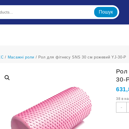
Пошук
ЕС
/
Масажні роли
/ Рол для фітнесу SNS 30 см рожевий YJ-30-Р
Рол
30-
631
38 в н
Р
-
д
ф
S