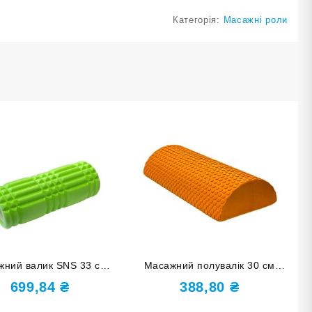
Категорія:
Масажні роли
жний валик SNS 33 см
Масажний полувалік 30 см
ний EVASX3-33-green
оранжевий D-ОРН
699,84
₴
388,80
₴