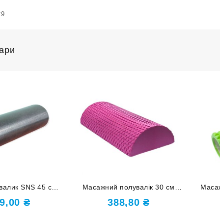
29
вари
валик SNS 45 см
Масажний полувалік 30 см
Маса
ASPP-45
рожевий D-Р
зеле
9,00
₴
388,80
₴