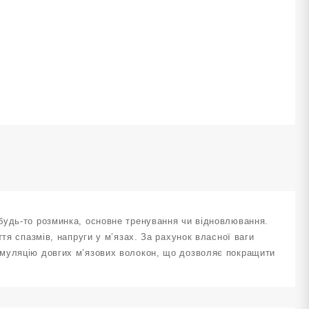
0
м
ожевий
J-
0-
ількість
будь-то розминка, основне тренування чи відновлювання.
тя спазмів, напруги у м’язах. За рахунок власної ваги
имуляцію довгих м’язових волокон, що дозволяє покращити