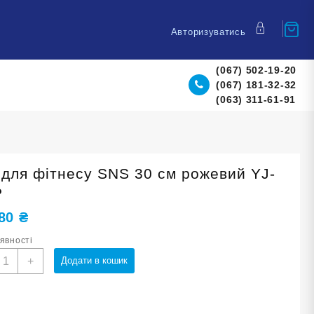
Авторизуватись
(067) 502-19-20
(067) 181-32-32
(063) 311-61-91
 для фітнесу SNS 30 см рожевий YJ-
Р
,80
₴
аявності
ол
+
Додати в кошик
ля
ітнесу
NS