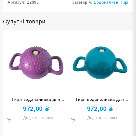
Артикул:
12895
Категорія:
Водоналивні гирі
Супутні товари
Гиря водоналивна для
Гиря водоналивна для
фітнесу 1,8-5,4 кг YJ-COC-
фітнесу 1,8-5,4 кг YJ-COC-
972,00
₴
972,00
₴
M-Ф шипована фіолетова
G-Г блакитна
Додати в кошик
Додати в кошик