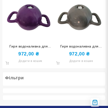
Гиря водоналивна для
Гиря водоналивна для
фітнесу 1,8-5,4 кг YJ-COC-
фітнесу 1,8-5,4 кг YJ-COC-
972,00
₴
972,00
₴
G-Ф фіолетова
G-СЕ сіра
Додати в кошик
Додати в кошик
Фільтри