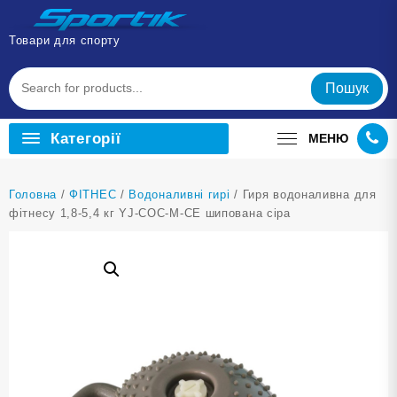
Перейти
до
Товари для спорту
вмісту
Пошук
Категорії
МЕНЮ
Головна
/
ФІТНЕС
/
Водоналивні гирі
/ Гиря водоналивна для
фітнесу 1,8-5,4 кг YJ-COC-M-СЕ шипована сіра