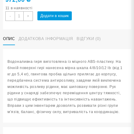
11 в наявності
Гиря
Додати в кошик
-
+
водоналивна
для
фітнесу
ОПИС
ДОДАТКОВА ІНФОРМАЦІЯ
ВІДГУКИ (0)
1,8-
5,4
кг
YJ-
Водоналивна гиря виготовлена із міцного ABS-пластику. На
COC-
бічній поверхні гирі нанесена мірна шкала 4/8/10/12 lb (від 1
M-
кг до 5,4 кг), гвинтова пробка щільно прилягає до корпусу,
СЕ
передбачена система антирозливу, завдяки якій виключена
шипована
можливість розливу рідини, має шиповану поверхню. Рух
сіра
рідини у снаряді забезпечує переміщення центру тяжкості,
кількість
що підвищує ефективність та інтенсивність навантажень.
Вправи з цим інвентарем дозволять розвивати різні групи
м’язів, баланс, фізичну силу, витривалість та координацію.