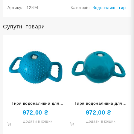
Артикул:
12894
Категорія:
Водоналивні гирі
Супутні товари
Гиря водоналивна для
Гиря водоналивна для
фітнесу 1,8-5,4 кг YJ-COC-
фітнесу 1,8-5,4 кг YJ-COC-
972,00
₴
972,00
₴
M-Г шипована блакитна
G-Г блакитна
Додати в кошик
Додати в кошик