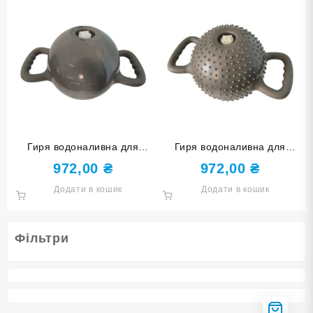
Гиря водоналивна для
Гиря водоналивна для
фітнесу 1,8-5,4 кг YJ-COC-
фітнесу 1,8-5,4 кг YJ-COC-
972,00
₴
972,00
₴
G-СЕ сіра
M-СЕ шипована сіра
Додати в кошик
Додати в кошик
Фільтри