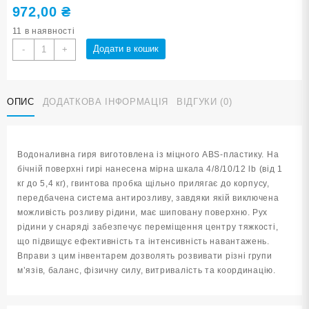
972,00
₴
11 в наявності
Гиря
Додати в кошик
-
+
водоналивна
для
фітнесу
ОПИС
ДОДАТКОВА ІНФОРМАЦІЯ
ВІДГУКИ (0)
1,8-
5,4
кг
YJ-
Водоналивна гиря виготовлена із міцного ABS-пластику. На
COC-
бічній поверхні гирі нанесена мірна шкала 4/8/10/12 lb (від 1
M-
кг до 5,4 кг), гвинтова пробка щільно прилягає до корпусу,
Ф
передбачена система антирозливу, завдяки якій виключена
шипована
можливість розливу рідини, має шиповану поверхню. Рух
фіолетова
рідини у снаряді забезпечує переміщення центру тяжкості,
кількість
що підвищує ефективність та інтенсивність навантажень.
Вправи з цим інвентарем дозволять розвивати різні групи
м’язів, баланс, фізичну силу, витривалість та координацію.