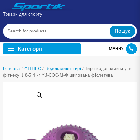
Перейти
до
Товари для спорту
вмісту
Пошук
Категорії
МЕНЮ
Головна
/
ФІТНЕС
/
Водоналивні гирі
/ Гиря водоналивна для
фітнесу 1,8-5,4 кг YJ-COC-M-Ф шипована фіолетова